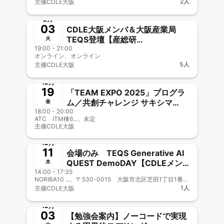
2人
主催
CDLE大阪
Meetup#53】
終了
2月
03
CDLE大阪メンバ＆大阪産業局
TEQS登壇【産総研
火
19:00 - 21:00
AITeC「Generative AI Study
オンライン、オンライン
Group第64回」】 生成AIは地域
5人
主催
CDLE大阪
課題をどう変えるのか？ ～観光
終了
DXの現場で進む実証プロジェクト
12月
「ジモザワ」開発のリアル～
19
「TEAM EXPO 2025」プログラ
ム／共創チャレンジ サキシマ
金
18:00 - 20:00
meets！街丸ごと実証実験プロジ
ATC ITM棟6...、未定
ェクト【CDLE大阪Meetup#52】
主催
CDLE大阪
終了
12月
11
会場のみ TEQS Generative AI
QUEST DemoDAY【CDLEメン
木
14:00 - 17:35
バも多数】新規ビジネス創出！
NORIBA10 ...、〒530-0015 大阪市北区芝田1丁目1番3号「阪急阪神MEETS」内
CDLE大阪・福岡、大阪市公式認
1人
主催
CDLE大阪
定事業に協力参画 CDLE大阪
終了
Meetup#37
12月
03
【勉強会案内】ノーコードで実現