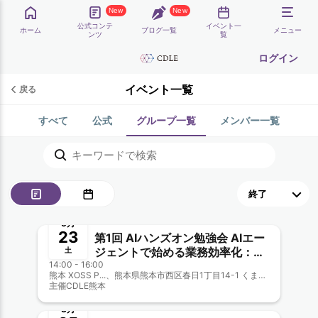
New
New
公式コンテ
イベント一
ホーム
ブログ一覧
メニュー
ンツ
覧
ログイン
イベント一覧
戻る
すべて
公式
グループ一覧
メンバー一覧
終了
5月
23
第1回 AIハンズオン勉強会 AIエー
ジェントで始める業務効率化：
土
14:00 - 16:00
ChatGPTの次に来る「自律型AI」
熊本 XOSS P...、熊本県熊本市西区春日1丁目14-1 くまもと森都心プラザ2階
の使い方
主催
CDLE熊本
終了
3月