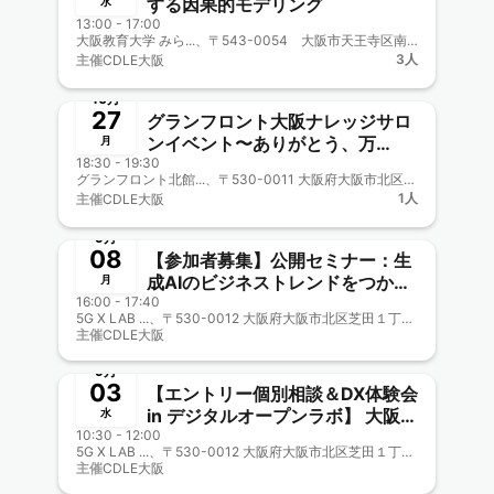
する因果的モデリング
水
13:00 - 17:00
大阪教育大学 みら...、〒543-0054 大阪市天王寺区南河堀町4-88
3人
主催
CDLE大阪
終了
10月
27
グランフロント大阪ナレッジサロ
ンイベント〜ありがとう、万
月
18:30 - 19:30
博！-みんなのEXPO2025-
グランフロント北館...、〒530-0011 大阪府大阪市北区大深町３−１ グランフロント大阪 北館内
Joint CDLE大阪Meetup＃51
1人
主催
CDLE大阪
終了
9月
08
【参加者募集】公開セミナー：生
成AIのビジネストレンドをつか
月
16:00 - 17:40
む！ ー最新動向とビジネス創出事
5G X LAB ...、〒530-0012 大阪府大阪市北区芝田１丁目１−３
例ープレ・イベント 大阪市公認
主催
CDLE大阪
終了
「TEQS Generative AI
QUEST」CDLE大阪・福岡協力
9月
03
新メンターにJDLA理事 南野克
【エントリー個別相談＆DX体験会
則氏招聘！
in デジタルオープンラボ】 大阪市
水
10:30 - 12:00
公認「TEQS Generative AI
5G X LAB ...、〒530-0012 大阪府大阪市北区芝田１丁目１−３
QUEST」CDLE大阪・福岡協力
主催
CDLE大阪
終了
新メンターにJDLA理事 南野克