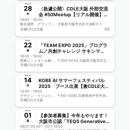
則氏招聘！
8月
28
〈急遽公開〉CDLE大阪 外部交流
会 #50Meetup【リアル開催】
木
19:00 - 20:00
「小学生からエンジニア－開発マ
集合場所 グランフ...、大阪府大阪市北区大深町3-1
ニアが解説する、AI×人材育成
2人
主催
CDLE大阪
－」 -semi closed -
終了
8月
22
「TEAM EXPO 2025」プログラ
ム／共創チャレンジ サキシマ
金
18:00 - 19:00
meets！街丸ごと実証実験プロジ
西尾レントオール株...、〒559-0034 大阪府大阪市住之江区南港北１丁目１２
ェクト【CDLE大阪
主催
CDLE大阪
終了
Meetup#49】
8月
14
KOBE AI サマーフェスティバル
2025 ブース出展【兼CDLE大阪
木
14:00 - 18:00
Meetup#48】
デザイン・クリエイ...、〒651-0082 兵庫県神戸市中央区小野浜町1-4
主催
CDLE大阪
終了
8月
01
【参加者募集】今年もやります！
大阪市公認「TEQS Generative
金
08/01 00:00 - 12/11 18:00
AI QUEST」CDLE大阪・福岡協