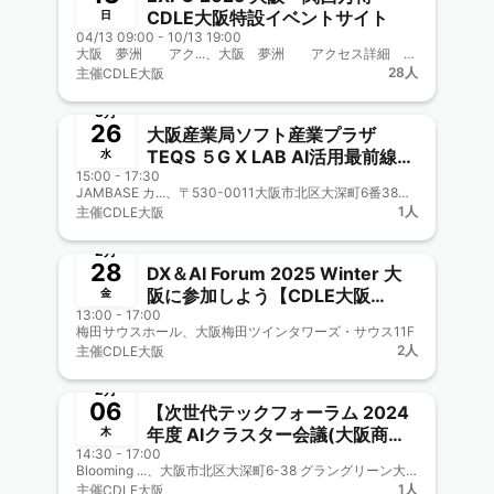
CDLE大阪特設イベントサイト
日
04/13 09:00 - 10/13 19:00
大阪 夢洲 アク...、大阪 夢洲 アクセス詳細 https://www.transport.expo2025.or.jp/route/metro/?_gl=1*zko8e6*_gcl_au*MTg0MDg5NzAwMi4xNzQwODAyMjgy
28人
主催
CDLE大阪
終了
3月
26
大阪産業局ソフト産業プラザ
TEQS ５G X LAB AI活用最前線
水
15:00 - 17:30
CDLE大阪・福岡
JAMBASE カ...、〒530-0011大阪市北区大深町6番38号 グラングリーン大阪内）
Meetup#44（検討・調整中）
1人
主催
CDLE大阪
終了
2月
28
DX＆AI Forum 2025 Winter 大
阪に参加しよう【CDLE大阪
金
13:00 - 17:00
Meetup#43】
梅田サウスホール、大阪梅田ツインタワーズ・サウス11F
2人
主催
CDLE大阪
終了
2月
06
【次世代テックフォーラム 2024
年度 AIクラスター会議(大阪商工
木
14:30 - 17:00
会議所主催)兼CDLE大阪
Blooming ...、大阪市北区大深町6-38 グラングリーン大阪北館 JAM BASE 3F https://umekita.com/jambase/access/
Meetup#42】JDLA南野さんも講
1人
主催
CDLE大阪