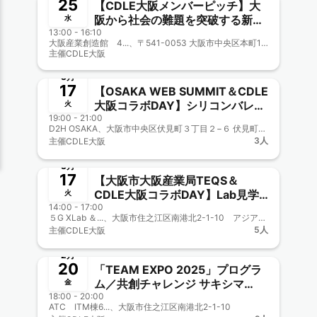
25
【CDLE大阪メンバーピッチ】大
阪から社会の難題を突破する新事
水
13:00 - 16:10
業が続々！新鋭ベンチャーと実力
大阪産業創造館 4...、〒541-0053 大阪市中央区本町1-4-5 大阪産業創造館
派企業が挑む【ビジコンOSAKA
主催
CDLE大阪
終了
2025】〈CDLE大阪Meetup＃
55〉
3月
17
【OSAKA WEB SUMMIT＆CDLE
大阪コラボDAY】シリコンバレー
火
19:00 - 21:00
事業開発者が語る AIに出力させる
D2H OSAKA、大阪市中央区伏見町３丁目２−６ 伏見町ＫＹビル
前にやってほしい爆速プロトタイ
3人
主催
CDLE大阪
ピングのすゝめ〈＆CDLE大阪
終了
Meetup＃55〉
3月
17
【大阪市大阪産業局TEQS＆
CDLE大阪コラボDAY】Lab見学
火
14:00 - 17:00
＆セミナー〈CDLE大阪Meetup
５G XLab ＆...、大阪市住之江区南港北2-1-10 アジア太平洋トレードセンター（ATC）内 ITM棟6階 （ニュートラム南港ポートタウン線 トレードセンター前駅下車） https://teqs.jp/about_us/access.php/
＃54〉
5人
主催
CDLE大阪
終了
2月
20
「TEAM EXPO 2025」プログラ
ム／共創チャレンジ サキシマ
金
18:00 - 20:00
meets！街丸ごと実証実験プロジ
ATC ITM棟6...、大阪市住之江区南港北2-1-10
ェクト【CDLE大阪