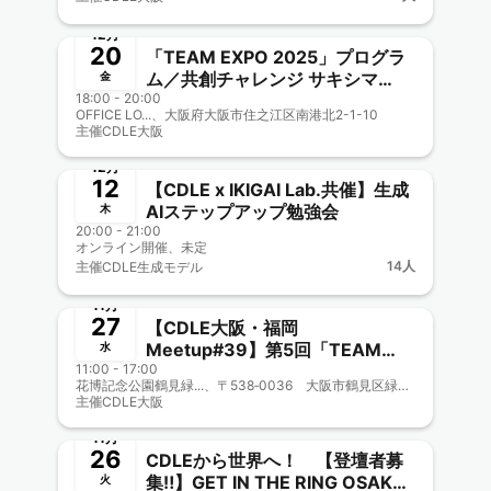
演あり
終了
12月
20
「TEAM EXPO 2025」プログラ
ム／共創チャレンジ サキシマ
金
18:00 - 20:00
meets！に参加しよう【CDLE大
OFFICE LO...、大阪府大阪市住之江区南港北2-1-10
阪Meetup#41】
主催
CDLE大阪
終了
🎤&🎥オフOK
12月
12
【CDLE x IKIGAI Lab.共催】生成
AIステップアップ勉強会
木
20:00 - 21:00
オンライン開催、未定
14人
主催
CDLE生成モデル
終了
11月
27
【CDLE大阪・福岡
Meetup#39】第5回「TEAM
水
11:00 - 17:00
EXPO 2025 MEETING」ブース
花博記念公園鶴見緑...、〒538‐0036 大阪市鶴見区緑地公園（花博記念公園鶴見緑地内）
出展！
主催
CDLE大阪
終了
11月
26
CDLEから世界へ！ 【登壇者募
集‼️】GET IN THE RING OSAKA
火