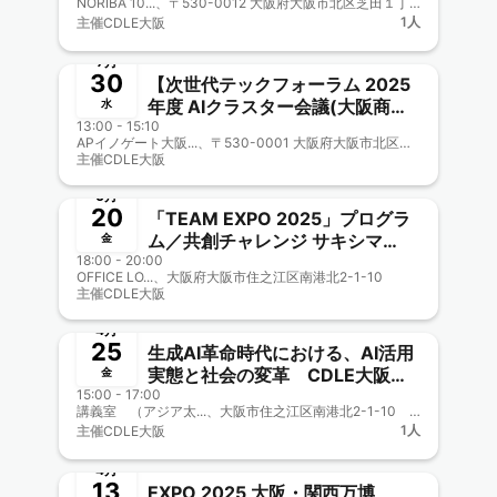
NORIBA 10...、〒530-0012 大阪府大阪市北区芝田１丁目１−３
力 新メンターにJDLA理事 南
1人
主催
CDLE大阪
野克則氏招聘！
終了
7月
30
【次世代テックフォーラム 2025
年度 AIクラスター会議(大阪商工
水
13:00 - 15:10
会議所主催)兼CDLE大阪
APイノゲート大阪...、〒530-0001 大阪府大阪市北区梅田3-2−123 イノゲート大阪 11F
Meetup#47】
主催
CDLE大阪
終了
6月
20
「TEAM EXPO 2025」プログラ
ム／共創チャレンジ サキシマ
金
18:00 - 20:00
meets！に参加しよう【CDLE大
OFFICE LO...、大阪府大阪市住之江区南港北2-1-10
阪Meetup#46】
主催
CDLE大阪
終了
4月
25
生成AI革命時代における、AI活用
実態と社会の変革 CDLE大阪
金
15:00 - 17:00
Meetup＃45
講義室 （アジア太...、大阪市住之江区南港北2-1-10 アジア太平洋トレードセンター（ATC）内 ITM棟6階 （ニュートラム南港ポートタウン線 トレードセンター前駅下車） https://teqs.jp/about_us/access.php/
1人
主催
CDLE大阪
終了
4月
13
EXPO 2025 大阪・関西万博