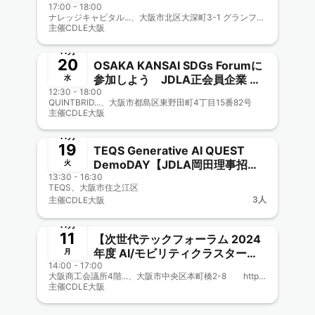
17:00 - 18:00
2024 -AI Revolution- [大阪イノ
ナレッジキャピタル...、大阪市北区大深町3-1 グランフロント大阪 北館 B2F
ベーションハブOIH]
主催
CDLE大阪
終了
11月
20
OSAKA KANSAI SDGs Forumに
参加しよう JDLA正会員企業 ペ
水
12:30 - 18:00
ガラジャパン市原さん登壇応援
QUINTBRID...、大阪市都島区東野田町4丁目15番82号
CDLE大阪Meetup＃38
主催
CDLE大阪
終了
11月
19
TEQS Generative AI QUEST
DemoDAY【JDLA岡田理事招
火
13:30 - 16:30
聘】新規ビジネス創出！CDLE大
TEQS、大阪市住之江区
阪・福岡、大阪市公式認定事業に
3人
主催
CDLE大阪
協力参画 CDLE大阪
終了
Meetup#37
11月
11
【次世代テックフォーラム 2024
年度 AI/モビリティクラスター会
月
14:00 - 17:00
議(大阪商工会議所主催) 兼
大阪商工会議所4階...、大阪市中央区本町橋2-8 https://www.osaka.cci.or.jp/access/access_cci.html
CDLE大阪Meetup#36】
主催
CDLE大阪