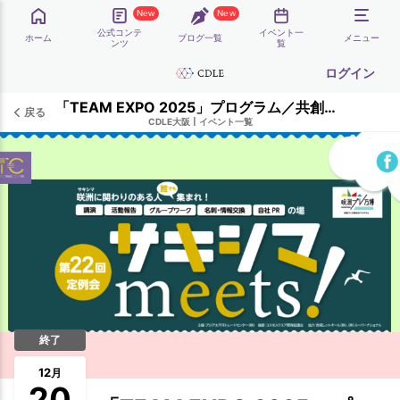
New
New
公式コンテ
イベント一
ホーム
ブログ一覧
メニュー
ンツ
覧
ログイン
「TEAM EXPO 2025」プログラム／共創チャレンジ サキシマmeets！に参加しよう【CDLE大阪Meetup#41】
戻る
CDLE大阪
|
イベント一覧
終了
12
月
20