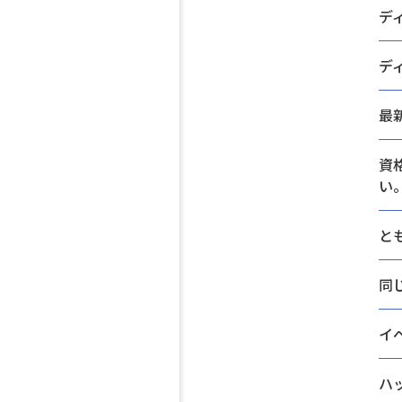
デ
デ
最
資
い
と
同
イ
ハ