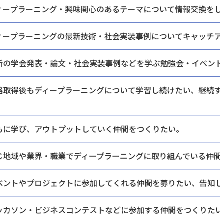
ィープラーニング・興味関心のあるテーマに
ついて情報交換を
ィープラーニングの最新技術・
社会実装事例についてキャッチ
新の学会発表・論文・社会実装
事例などを学ぶ勉強会・
イベン
格取得後もディープラーニングについて学習し続けたい、
継続
。
もに学び、
アウトプットしていく仲間をつくりたい。
じ地域や業界・職業で
ディープラーニングに取り組んでいる仲
ベントやプロジェクトに
参加してくれる仲間を募りたい、告知
ッカソン・ビジネスコンテストなどに
参加する仲間をつくりた