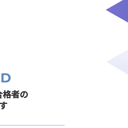
合格者の
す