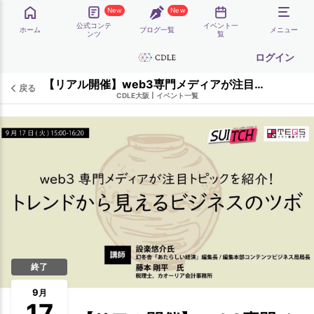
New
New
公式コンテ
イベント一
ホーム
ブログ一覧
メニュー
ンツ
覧
ログイン
【リアル開催】web3専門メディアが注目トピックを紹介！ トレンドから見えるビジネスのツボ TEQS様相乗り企画 CDLE大阪Meetup#32
戻る
CDLE大阪
|
イベント一覧
終了
9
月
17