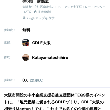
棟6階 講義室
大阪市住之江区南港北2-1-10 アジア太平洋トレードセンター
（ATC）内 ITM棟6階
Googleマップを表示
無料
参加費：
CDLE大阪
主催:
Katayamatoshihiro
作成:
0
参加者：
人
（定員5人）
大阪市開設の中小企業支援公益支援団体TEQS様のイベン
トに、「地元産業に愛されるCDLEづくり」CDLE大阪の
相乗りMeetup！です。これまでも多くの企業の連携と、