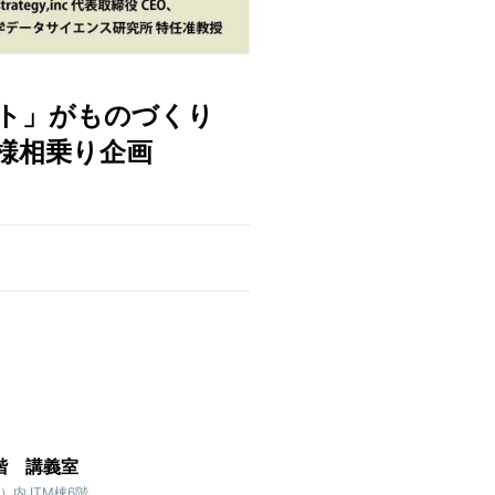
ット」がものづくり
QS様相乗り企画
階 講義室
内 ITM棟6階