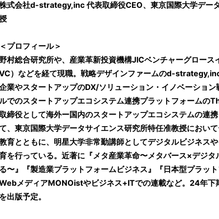
株式会社d-strategy,inc 代表取締役CEO、東京国際大学
授
＜プロフィール＞
野村総合研究所や、産業革新投資機構JICベンチャーグロース
VC）などを経て現職。戦略デザインファームのd-strategy,
企業やスタートアップのDX/ソリューション・イノベーショ
ルでのスタートアップエコシステム連携プラットフォームのThird E
取締役として海外ー国内のスタートアップエコシステムの連携
て、東京国際大学データサイエンス研究所特任准教授において
教育とともに、明星大学非常勤講師としてデジタルビジネスや
育を行っている。近著に『メタ産業革命〜メタバース×デジタ
る〜』『製造業プラットフォームビジネス』『日本型プラット
WebメディアMONOistやビジネス+ITでの連載など。24年
を出版予定。