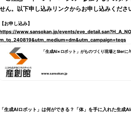
せん。以下申し込みリンクからお申し込みくださ
【お申し込み】
https://www.sansokan.jp/events/eve_detail.san?H_A
m_tq_240819&utm_medium=dm&utm_campaign=teqs
「生成AI×ロボット」がものづくり現場とSIerに
www.sansokan.jp
「生成AIロボット」は何ができる？「体」を手に入れた生成A