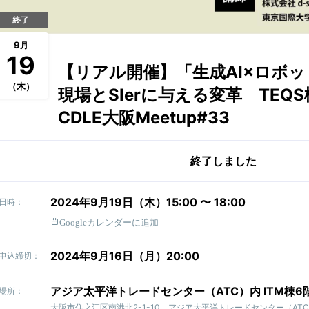
終了
9
月
19
【リアル開催】「生成AI×ロボ
（木）
現場とSIerに与える変革 TE
CDLE大阪Meetup#33
終了しました
2024年9月19日（木）15:00 〜 18:00
日時：
Googleカレンダーに追加
2024年9月16日（月）20:00
申込締切：
アジア太平洋トレードセンター（ATC）内 ITM棟6
場所：
大阪市住之江区南港北2-1-10 アジア太平洋トレードセンター（ATC）