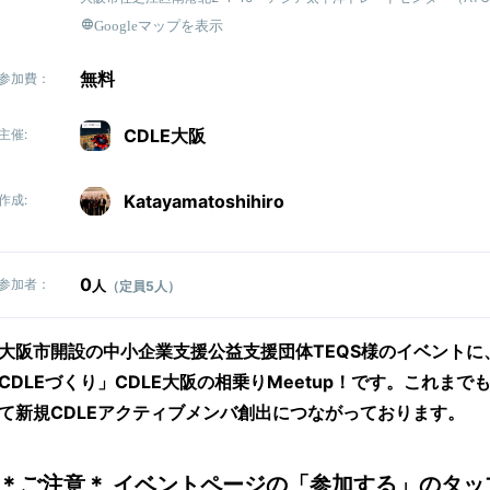
Googleマップを表示
無料
参加費：
CDLE大阪
主催:
Katayamatoshihiro
作成:
0
参加者：
人
（定員5人）
大阪市開設の中小企業支援公益支援団体TEQS様のイベントに
CDLEづくり」CDLE大阪の相乗りMeetup！です。これま
て新規CDLEアクティブメンバ創出につながっております。
＊ご注意＊ イベントページの「参加する」のタッ