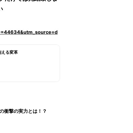
い
_NO=44634&utm_source=d
与える変革
Iの衝撃の実力とは！？