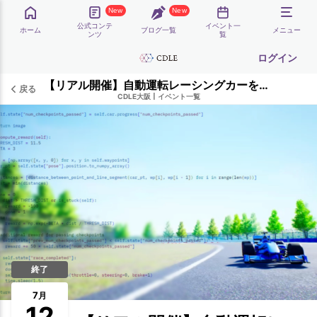
New
New
公式コンテ
イベント一
ホーム
ブログ一覧
メニュー
ンツ
覧
ログイン
【リアル開催】自動運転レーシングカーを開発体験ワークショップ！ CDLE大阪Meetup#31
戻る
CDLE大阪
|
イベント一覧
終了
7
月
12