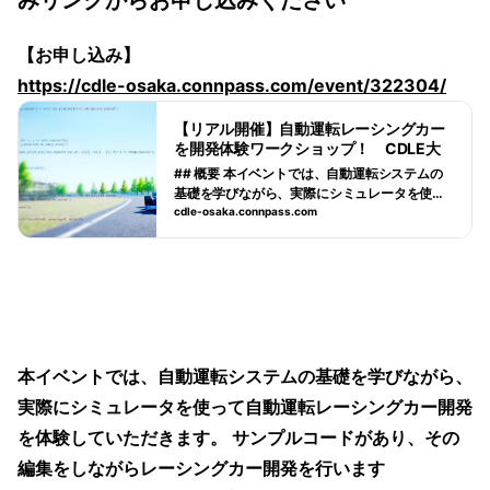
みリンクからお申し込みください
【お申し込み】
https://cdle-osaka.connpass.com/event/322304/
【リアル開催】自動運転レーシングカー
を開発体験ワークショップ！ CDLE大
阪Meetup#31 (2024/07/12 19:30〜)
## 概要 本イベントでは、自動運転システムの
基礎を学びながら、実際にシミュレータを使っ
て自動運転レーシングカー開発を体験していた
cdle-osaka.connpass.com
だきます。 サンプルコードがあり、その編集を
しながらレーシングカー開発を行います (Pytho
n)。事前知識は不要です。制御アルゴリズムを
開発して最速ラップに挑んでみませんか!? ご参
加お待ちしています！ 1. 座学：自動運転の基本
概念や技術的な背景を学びます。 2. ハンズオ
ン：シミュレータを使って経路計画と制御アル
ゴリズムを開発し、ラップタイムを計測しま
本イベントでは、自動運転システムの基礎を学びながら、
す。 ## アジェンダ 時間 | トピック | 発表者 ---|
実際にシミュレータを使って自動運転レーシングカー開発
---|--- ...
を体験していただきます。 サンプルコードがあり、その
編集をしながらレーシングカー開発を行います