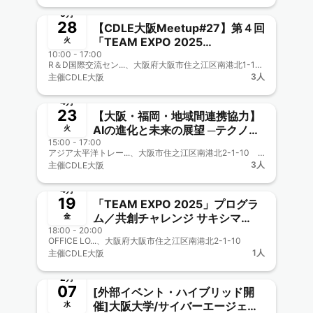
5月
28
【CDLE大阪Meetup#27】第４回
「TEAM EXPO 2025
火
10:00 - 17:00
MEETING」ブース出展！
R＆D国際交流セン...、大阪府大阪市住之江区南港北1-12-75 R＆D国際交流センターA棟 2階
3人
主催
CDLE大阪
終了
4月
23
【大阪・福岡・地域間連携協力】
AIの進化と未来の展望 ─テクノロ
火
15:00 - 17:00
ジーがもたらす社会への変革─
アジア太平洋トレー...、大阪市住之江区南港北2-1-10 アジア太平洋トレードセンター（ATC）内 ITM棟6階
【CDLE大阪Meetup#26】
3人
主催
CDLE大阪
終了
4月
19
「TEAM EXPO 2025」プログラ
ム／共創チャレンジ サキシマ
金
18:00 - 20:00
meets！に参加しよう【CDLE大
OFFICE LO...、大阪府大阪市住之江区南港北2-1-10
阪Meetup#25】
1人
主催
CDLE大阪
終了
2月
07
[外部イベント・ハイブリッド開
催]大阪大学/サイバーエージェン
水