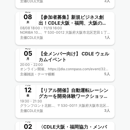
3人
主催
CDLE大阪
終了
8月
08
【参加者募集】新規ビジネス創
出！CDLE大阪・福岡、大阪の公
木
08/08 18:00 - 11/19 16:00
益事業に協力参画
NORIBA 10...、〒530-0012 大阪府大阪市北区芝田１丁目１−３
1人
主催
CDLE大阪
終了
8月
05
【全メンバー向け】 CDLE ウェル
カムイベント
月
20:00 - 22:00
オンライン開催、https://jdla.connpass.com/event/324118/
5人
主催
雑談・テーマ横断
終了
7月
12
【リアル開催】自動運転レーシン
グカーを開発体験ワークショッ
金
19:30 - 21:30
プ！ CDLE大阪Meetup#31
グランフロント北館...、〒530-0011 大阪府大阪市北区大深町3-1 グランフロント大阪 北館内
3人
主催
CDLE大阪
終了
7月
02
〈CDLE大阪・福岡協力・メンバ