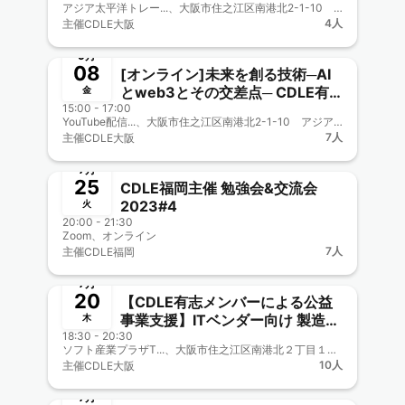
アジア太平洋トレー...、大阪市住之江区南港北2-1-10 アジア太平洋トレードセンター（ATC）内 ITM棟6階 （ニュートラム南港ポートタウン線 トレードセンター前駅下車） https://teqs.jp/about_us/access.php/
4人
主催
CDLE大阪
終了
9月
08
[オンライン]未来を創る技術─AI
とweb3とその交差点─ CDLE有
金
15:00 - 17:00
志メンバー協力企画
YouTube配信...、大阪市住之江区南港北2-1-10 アジア太平洋トレードセンター（ATC）内 ITM棟6階 （ニュートラム南港ポートタウン線 トレードセンター前駅下車） https://teqs.jp/about_us/access.php/
7人
主催
CDLE大阪
終了
7月
25
CDLE福岡主催 勉強会&交流会
2023#4
火
20:00 - 21:30
Zoom、オンライン
7人
主催
CDLE福岡
終了
7月
20
【CDLE有志メンバーによる公益
事業支援】ITベンダー向け 製造
木
18:30 - 20:30
DX事例紹介～ AIシステム導入時
ソフト産業プラザT...、大阪市住之江区南港北２丁目１−１０
のヒント・コツ・落とし穴〈オン/
10人
主催
CDLE大阪
オフ・ハイブリッド開催〉
終了
7月