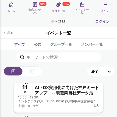
New
New
公式コンテ
イベント一
ホーム
ブログ一覧
メニュー
ンツ
覧
ログイン
イベント一覧
戻る
すべて
公式
グループ一覧
メンバー一覧
終了
11月
11
AI・DX実用化に向けた神戸ミート
アップ ～製造業自社データ活用
月
10:00 - 12:30
の基礎から実用まで～ 兼CDLE
ミントテラス神戸、〒651-0096 神戸市中央区雲井通7-1-1 ミント神戸17F
大阪Meetup#35
3人
主催
CDLE大阪
終了
10月