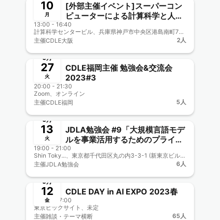
10
[外部主催イベント]スーパーコン
ピューターによる計算科学と人工
月
13:00 - 16:40
知能の融合セミナー
計算科学センタービル、兵庫県神戸市中央区港島南町7丁目1番28号 計算科学センタービル
2人
主催
CDLE大阪
終了
6月
27
CDLE福岡主催 勉強会&交流会
2023#3
火
20:00 - 21:30
Zoom、オンライン
5人
主催
CDLE福岡
終了
6月
13
JDLA勉強会 #9「大規模言語モデ
ルを事業活用するためのプライベ
火
19:00 - 21:00
ート開発を可能にする技術」
Shin Toky...、東京都千代田区丸の内3-3-1 (新東京ビル4階)
6人
主催
JDLA勉強会
終了
5月
12
CDLE DAY in AI EXPO 2023春
10:30 - 17:00
金
東京ビックサイト、未定
65人
主催
雑談・テーマ横断