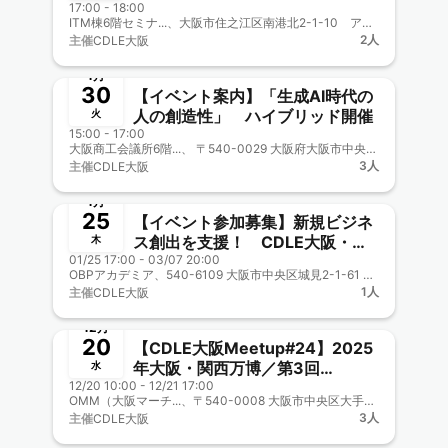
17:00 - 18:00
ト AI Lab 馬場 惇 氏〜AIの進化か
ITM棟6階セミナ...、大阪市住之江区南港北2-1-10 アジア太平洋トレードセンター（ATC）内 ITM棟6階
ら考える、人とロボットの共生に
2人
主催
CDLE大阪
ついて〜
終了
1月
30
【イベント案内】「生成AI時代の
人の創造性」 ハイブリッド開催
火
15:00 - 17:00
大阪商工会議所6階...、 〒540-0029 大阪府大阪市中央区本町橋２−８
3人
主催
CDLE大阪
終了
1月
25
【イベント参加募集】新規ビジネ
ス創出を支援！ CDLE大阪・福
木
01/25 17:00 - 03/07 20:00
岡 公益事業にタイアップ
OBPアカデミア、540-6109 大阪市中央区城見2-1-61 ツイン21 MIDタワー9階
1人
主催
CDLE大阪
終了
12月
20
【CDLE大阪Meetup#24】2025
年大阪・関西万博／第3回
水
12/20 10:00 - 12/21 17:00
「TEAM EXPO2025Meeting」
OMM（大阪マーチ...、〒540-0008 大阪市中央区大手前1-7-31
CDLE大阪ブース出展＆ステージ
3人
主催
CDLE大阪
プレゼン！
終了