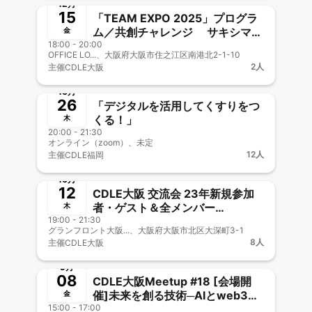
12月
15
「TEAM EXPO 2025」プログラ
ム／共創チャレンジ サキシマ
金
18:00 - 20:00
meets！に参加しよう 【CDLE
OFFICE LO...、大阪府大阪市住之江区南港北2-1-10
大阪Meetup#23】
2人
主催
CDLE大阪
終了
10月
26
「デジタルを活用してくすりをつ
くる！」
木
20:00 - 21:30
オンライン（zoom）、未定
12人
主催
CDLE福岡
終了
10月
12
CDLE大阪 交流会 23年新規参加
者・ゲスト＆全メンバー
木
19:00 - 21:30
#19Meetup【リアル開催】
グランフロント大阪...、大阪府大阪市北区大深町3-1
8人
主催
CDLE大阪
終了
9月
08
CDLE大阪Meetup #18 [会場開
催]未来を創る技術─AIとweb3と
金
15:00 - 17:00
その交差点─