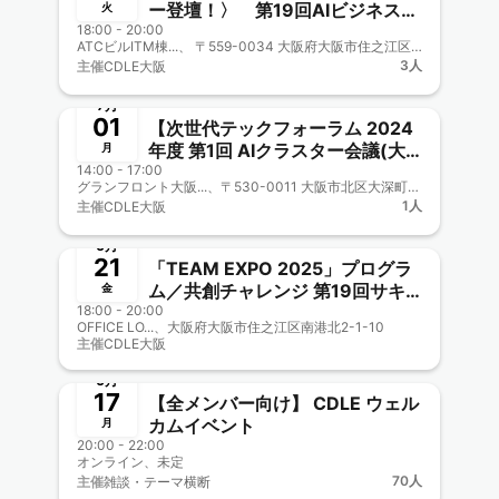
ー登壇！〉 第19回AIビジネス研
火
18:00 - 20:00
究会-「LINE×AI」で新しいビジネ
ATCビルITM棟...、 〒559-0034 大阪府大阪市住之江区南港北２丁目１−１０
スの可能性を探る-兼CDLE大阪
3人
主催
CDLE大阪
Meetup#30
終了
7月
01
【次世代テックフォーラム 2024
年度 第1回 AIクラスター会議(大
月
14:00 - 17:00
阪商工会議所主催) 兼CDLE大阪
グランフロント大阪...、〒530-0011 大阪市北区大深町3-1 グランフロント大阪 北館 B2F https://www.congre-cc.jp/access/
Meetup#29】
1人
主催
CDLE大阪
終了
6月
21
「TEAM EXPO 2025」プログラ
ム／共創チャレンジ 第19回サキ
金
18:00 - 20:00
シマmeets！に参加しよう
OFFICE LO...、大阪府大阪市住之江区南港北2-1-10
【CDLE大阪Meetup#28】
主催
CDLE大阪
終了
新メンバー一覧歓迎
6月
17
【全メンバー向け】 CDLE ウェル
カムイベント
月
20:00 - 22:00
オンライン、未定
70人
主催
雑談・テーマ横断
終了