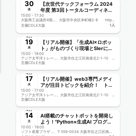
30
【次世代テックフォーラム 2024
年度 第3回トータルコーディネー
水
15:00 - 17:30
ト会議(大阪商工会議所主催) 兼
大阪商工会議所4階...、大阪市中央区本町橋2-8 https://www.osaka.cci.or.jp/access/access_cci.html
CDLE大阪Meetup#34】
1人
主催
CDLE大阪
終了
9月
19
【リアル開催】「生成AI×ロボッ
ト」がものづくり現場とSIerに与
木
15:00 - 18:00
える変革 TEQS様相乗り企画
アジア太平洋トレー...、大阪市住之江区南港北2-1-10 アジア太平洋トレードセンター（ATC）内 ITM棟6階
CDLE大阪Meetup#33
主催
CDLE大阪
終了
9月
17
【リアル開催】web3専門メディ
アが注目トピックを紹介！ トレ
火
15:00 - 17:00
ンドから見えるビジネスのツボ
アジア太平洋トレー...、大阪市住之江区南港北2-1-10 アジア太平洋トレードセンター（ATC）内 ITM棟6階
TEQS様相乗り企画 CDLE大阪
主催
CDLE大阪
終了
Meetup#32
9月
14
AI搭載のチャットボットを開発し
よう！"Python×生成AI プログラ
土
10:00 - 18:00
ミング実践講座"のご案内
ソフト産業プラザ ...、〒559-0034 大阪市住之江区南港北2-1-10 ATCビルITM棟 6階