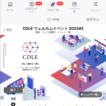
New
New
公式コンテ
イベント一
ホーム
ブログ一覧
メニュー
ンツ
覧
ログイン
CDLE ウェルカムイベント 2023#2
戻る
雑談・テーマ横断
|
イベント一覧
終了
新メンバー一覧歓迎
4
月
8