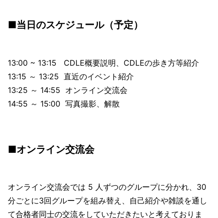
す。 本イベントにて、 CDLE への理解を深めて
いただき、ぜひ多くの方に参加していただきた
■当日のスケジュール（予定）
いと考えています。 当日は、参加者と CDLE メ
ンバーによる交流会を予定しております。 # 日
時 2023 年 4 月 8 日（土） 13:00 〜 15:00 # 開
催場所 本イベントは Zoom によるオンラインイ
ベントになります。 Zoom の URL は、イベント
13:00 ~ 13:15 CDLE概要説明、CDLEの歩き方等紹介
前...
13:15 ～ 13:25 直近のイベント紹介
13:25 ～ 14:55 オンライン交流会
14:55 ～ 15:00 写真撮影、解散
■オンライン交流会
オンライン交流会では 5 人ずつのグループに分かれ、30
分ごとに3回グループを組み替え、自己紹介や雑談を通し
て合格者同士の交流をしていただきたいと考えておりま