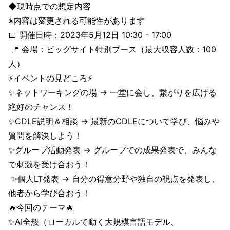
◆現時点での想定内容
※内容は変更される可能性があります
📅 開催日時：2023年5月12日 10:30 - 17:00
📍 会場：ビッグサイト特別ブース（最大収容人数：100
人）
⚡イベントの見どころ⚡
✨ネットワーキングの場 → 一堂に会し、繋がりを広げる
絶好のチャンス！
✨CDLE説明＆相談 → 最新のCDLEについて学び、悩みや
質問を解決しよう！
✨グループ活動発表 → グループでの成果発表で、みんな
で刺激を受け合おう！
✨個人LT発表 → 自分の得意分野や独自の視点を発表し、
他者から学び合おう！
🔥今回のテーマ🔥
✨AI全般（ローカルで動く大規模言語モデル、