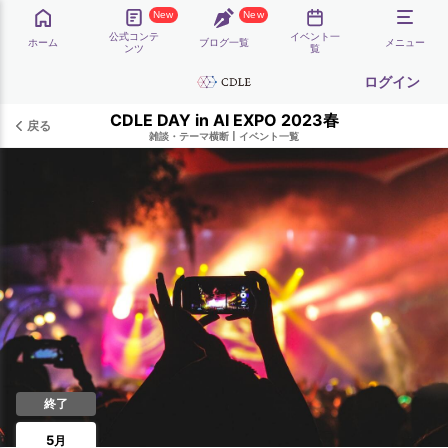
New
New
公式コンテ
イベント一
ホーム
ブログ一覧
メニュー
ンツ
覧
ログイン
CDLE DAY in AI EXPO 2023春
戻る
雑談・テーマ横断
|
イベント一覧
終了
5
月