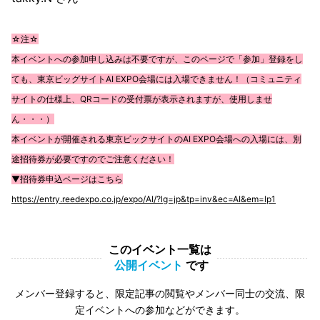
☆注☆
本イベントへの参加申し込みは不要ですが、このページで「参加」登録をし
ても、東京ビッグサイトAI EXPO会場には入場できません！（コミュニティ
サイトの仕様上、QRコードの受付票が表示されますが、使用しませ
ん・・・）
本イベントが開催される東京ビックサイトのAI EXPO会場への入場には、別
途招待券が必要ですのでご注意ください！
▼招待券申込ページはこちら
https://entry.reedexpo.co.jp/expo/AI/?lg=jp&tp=inv&ec=AI&em=lp1
このイベント一覧は
公開イベント
です
メンバー登録すると、限定記事の閲覧やメンバー同士の交流、限
定イベントへの参加などができます。