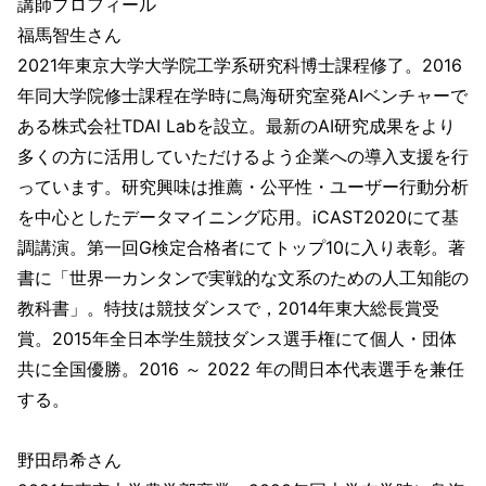
講師プロフィール
福馬智生さん
2021年東京大学大学院工学系研究科博士課程修了。2016
年同大学院修士課程在学時に鳥海研究室発AIベンチャーで
ある株式会社TDAI Labを設立。最新のAI研究成果をより
多くの方に活用していただけるよう企業への導入支援を行
っています。研究興味は推薦・公平性・ユーザー行動分析
を中心としたデータマイニング応用。iCAST2020にて基
調講演。第一回G検定合格者にてトップ10に入り表彰。著
書に「世界一カンタンで実戦的な文系のための人工知能の
教科書」。特技は競技ダンスで，2014年東大総長賞受
賞。2015年全日本学生競技ダンス選手権にて個人・団体
共に全国優勝。2016 ～ 2022 年の間日本代表選手を兼任
する。
野田昂希さん