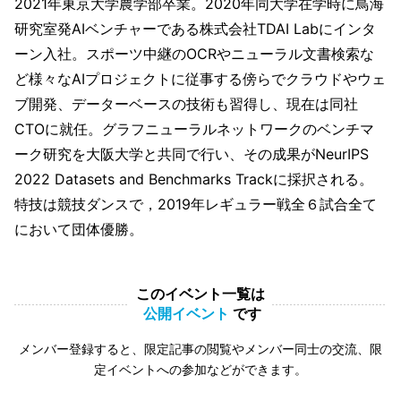
2021年東京大学農学部卒業。2020年同大学在学時に鳥海
研究室発AIベンチャーである株式会社TDAI Labにインタ
ーン入社。スポーツ中継のOCRやニューラル文書検索な
ど様々なAIプロジェクトに従事する傍らでクラウドやウェ
ブ開発、データーベースの技術も習得し、現在は同社
CTOに就任。グラフニューラルネットワークのベンチマ
ーク研究を大阪大学と共同で行い、その成果がNeurIPS
2022 Datasets and Benchmarks Trackに採択される。
特技は競技ダンスで，2019年レギュラー戦全６試合全て
において団体優勝。
このイベント一覧は
公開イベント
です
メンバー登録すると、限定記事の閲覧やメンバー同士の交流、限
定イベントへの参加などができます。