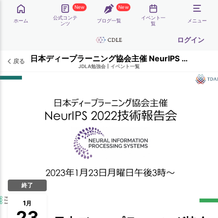
New
New
公式コンテ
イベント一
ホーム
ブログ一覧
メニュー
ンツ
覧
ログイン
日本ディープラーニング協会主催 NeurIPS 2022技術報告会
戻る
JDLA勉強会
|
イベント一覧
終了
1
月
23