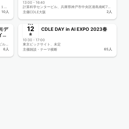
入時
13:00 - 16:40
知能の融合セミナー
ソフト産業プラザT...、大阪市住之江区南港北２丁目１−１０
計算科学センタービル、兵庫県神戸市中央区港島南町7丁目1番28号 計算科学センタービル
オン/
10人
2人
主催
CDLE大阪
終了
5月
12
語モデ
CDLE DAY in AI EXPO 2023春
イベ
金
10:30 - 17:00
Shin Toky...、東京都千代田区丸の内3-3-1 (新東京ビル4階)
東京ビックサイト、未定
6人
65人
主催
雑談・テーマ横断