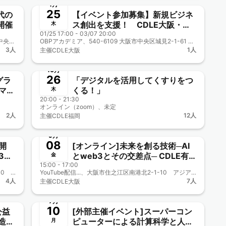
1月
25
代の
【イベント参加募集】新規ビジネ
開催
ス創出を支援！ CDLE大阪・福
木
01/25 17:00 - 03/07 20:00
岡 公益事業にタイアップ
大阪商工会議所6階...、 〒540-0029 大阪府大阪市中央区本町橋２−８
OBPアカデミア、540-6109 大阪市中央区城見2-1-61 ツイン21 MIDタワー9階
3人
1人
主催
CDLE大阪
終了
10月
26
グラ
「デジタルを活用してくすりをつ
くる！」
木
LE
20:00 - 21:30
オンライン（zoom）、未定
2人
12人
主催
CDLE福岡
終了
9月
08
場開
[オンライン]未来を創る技術─AI
3と
とweb3とその交差点─ CDLE有
金
15:00 - 17:00
志メンバー協力企画
アジア太平洋トレー...、大阪市住之江区南港北2-1-10 アジア太平洋トレードセンター（ATC）内 ITM棟6階 （ニュートラム南港ポートタウン線 トレードセンター前駅下車） https://teqs.jp/about_us/access.php/
YouTube配信...、大阪市住之江区南港北2-1-10 アジア太平洋トレードセンター（ATC）内 ITM棟6階 （ニュートラム南港ポートタウン線 トレードセンター前駅下車） https://teqs.jp/about_us/access.php/
4人
7人
主催
CDLE大阪
終了
7月
10
公益
[外部主催イベント]スーパーコン
造
ピューターによる計算科学と人工
月