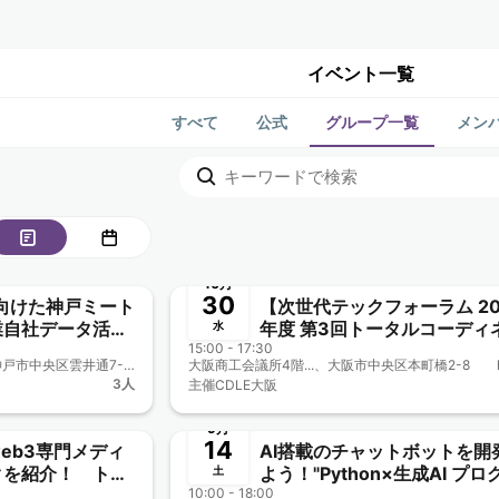
イベント一覧
すべて
公式
グループ一覧
メン
終了
10月
30
に向けた神戸ミート
【次世代テックフォーラム 20
業自社データ活用
年度 第3回トータルコーディネー
水
で～ 兼CDLE
15:00 - 17:30
ト会議(大阪商工会議所主催)
ミントテラス神戸、〒651-0096 神戸市中央区雲井通7-1-1 ミント神戸17F
CDLE大阪Meetup#34】
3人
主催
CDLE大阪
終了
9月
14
eb3専門メディ
AI搭載のチャットボットを開
クを紹介！ トレ
よう！"Python×生成AI プロ
土
ビジネスのツボ
10:00 - 18:00
ミング実践講座"のご案内