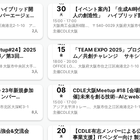
1月
30
ハイブリッド開
【イベント案内】「生成AI時
イバーエージェン
人の創造性」 ハイブリッド
火
 惇 氏〜AIの進化か
15:00 - 17:00
ITM棟6階セミナ...、大阪市住之江区南港北2-1-10 アジア太平洋トレードセンター（ATC）内 ITM棟6階
ロボットの共生に
2人
主催
CDLE大阪
終了
12月
15
tup#24】2025
「TEAM EXPO 2025」プロ
／第3回
ム／共創チャレンジ サキシマ
金
025Meeting」
18:00 - 20:00
meets！に参加しよう 【CD
OMM（大阪マーチ...、〒540-0008 大阪市中央区大手前1-7-31
OFFICE LO...、大阪府大阪市住之江区南港北2-1-10
ス出展＆ステージ
大阪Meetup#23】
3人
主催
CDLE大阪
終了
9月
08
会 23年新規参加
CDLE大阪Meetup #18 [会
メンバー
催]未来を創る技術─AIとweb
金
【リアル開催】
15:00 - 17:00
その交差点─
市北区大深町3-1
8人
主催
CDLE大阪
終了
7月
20
勉強会&交流会
【CDLE有志メンバーによる
事業支援】ITベンダー向け 製
木