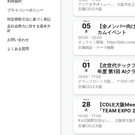
利用規約
TEQS様相乗り企
主催
CDLE大阪
プライバシーポリシー
Meetup#32
終了
特定商取引法に基づく表記
8月
05
【全メンバー向け】
反社会勢力に対する基本方
針
カムイベント
月
20:00 - 22:00
お問い合わせ
主催
雑談・テーマ横断
よくある質問
終了
7月
01
【次世代テックフ
年度 第1回 AI
月
14:00 - 17:00
阪商工会議所主催
Meetup#29】
主催
CDLE大阪
終了
5月
28
【CDLE大阪Mee
「TEAM EXPO 
火
10:00 - 17:00
MEETING」ブ
主催
CDLE大阪
終了