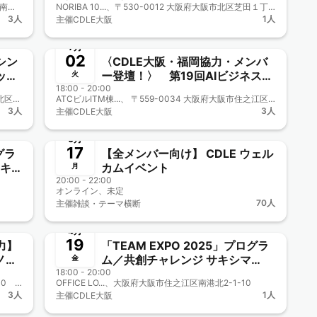
ソフト産業プラザ ...、〒559-0034 大阪市住之江区南港北2-1-10 ATCビルITM棟 6階
NORIBA 10...、〒530-0012 大阪府大阪市北区芝田１丁目１−３
3人
1人
主催
CDLE大阪
終了
7月
02
シン
〈CDLE大阪・福岡協力・メンバ
ッ
ー登壇！〉 第19回AIビジネス研
火
18:00 - 20:00
究会-「LINE×AI」で新しいビジネ
グランフロント北館...、〒530-0011 大阪府大阪市北区大深町3-1 グランフロント大阪 北館内
ATCビルITM棟...、 〒559-0034 大阪府大阪市住之江区南港北２丁目１−１０
スの可能性を探る-兼CDLE大阪
3人
3人
主催
CDLE大阪
Meetup#30
終了
新メンバー一覧歓迎
6月
17
グラ
【全メンバー向け】 CDLE ウェル
カムイベント
月
20:00 - 22:00
オンライン、未定
70人
主催
雑談・テーマ横断
終了
4月
19
力】
「TEAM EXPO 2025」プログラ
ノロ
ム／共創チャレンジ サキシマ
金
─
18:00 - 20:00
meets！に参加しよう【CDLE大
アジア太平洋トレー...、大阪市住之江区南港北2-1-10 アジア太平洋トレードセンター（ATC）内 ITM棟6階
OFFICE LO...、大阪府大阪市住之江区南港北2-1-10
阪Meetup#25】
3人
1人
主催
CDLE大阪
終了