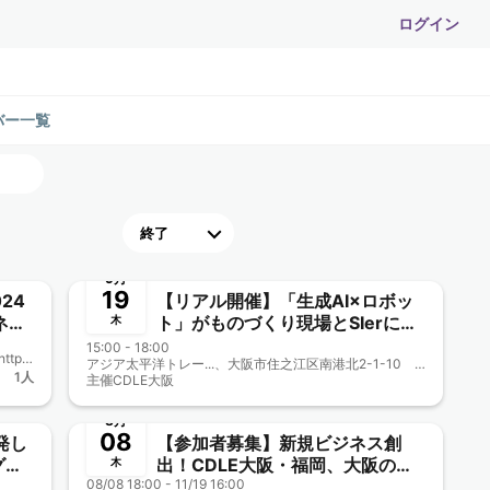
ログイン
バー一覧
終了
9月
19
24
【リアル開催】「生成AI×ロボッ
ト」がものづくり現場とSIerに与
木
 兼
える変革 TEQS様相乗り企画
15:00 - 18:00
大阪商工会議所4階...、大阪市中央区本町橋2-8 https://www.osaka.cci.or.jp/access/access_cci.html
CDLE大阪Meetup#33
アジア太平洋トレー...、大阪市住之江区南港北2-1-10 アジア太平洋トレードセンター（ATC）内 ITM棟6階
1人
主催
CDLE大阪
終了
8月
08
発し
【参加者募集】新規ビジネス創
グラ
出！CDLE大阪・福岡、大阪の公
木
08/08 18:00 - 11/19 16:00
益事業に協力参画