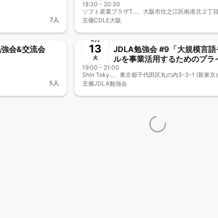
18:30 - 20:30
DX事例紹介～ AIシステム導
のヒント・コツ・落とし穴〈
7人
主催
CDLE大阪
オフ・ハイブリッド開催〉
終了
6月
13
勉強会&交流会
JDLA勉強会 #9「大規模言
ルを事業活用するためのプラ
火
19:00 - 21:00
ート開発を可能にする技術」
5人
主催
JDLA勉強会