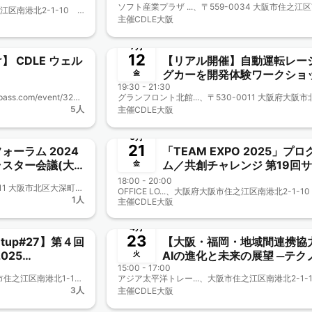
画 CDLE大阪
アジア太平洋トレー...、大阪市住之江区南港北2-1-10 アジア太平洋トレードセンター（ATC）内 ITM棟6階
主催
CDLE大阪
終了
7月
12
 CDLE ウェル
【リアル開催】自動運転レー
グカーを開発体験ワークショ
金
19:30 - 21:30
プ！ CDLE大阪Meetup#31
オンライン開催、https://jdla.connpass.com/event/324118/
5人
主催
CDLE大阪
終了
6月
21
ォーラム 2024
「TEAM EXPO 2025」プロ
クラスター会議(大
ム／共創チャレンジ 第19回サキ
金
) 兼CDLE大阪
シマmeets！に参加しよう
18:00 - 20:00
グランフロント大阪...、〒530-0011 大阪市北区大深町3-1 グランフロント大阪 北館 B2F https://www.congre-cc.jp/access/
OFFICE LO...、大阪府大阪市住之江区南港北2-1-10
【CDLE大阪Meetup#28】
1人
主催
CDLE大阪
終了
4月
23
tup#27】第４回
【大阪・福岡・地域間連携協
2025
AIの進化と未来の展望 ─テク
火
ース出展！
15:00 - 17:00
ジーがもたらす社会への変革
R＆D国際交流セン...、大阪府大阪市住之江区南港北1-12-75 R＆D国際交流センターA棟 2階
【CDLE大阪Meetup#26】
3人
主催
CDLE大阪
終了