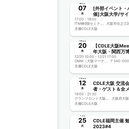
2月
07
[外部イベント・
催]大阪大学/サ
水
17:00 - 18:00
ト AI Lab 馬場
ら考える、人と
主催
CDLE大阪
ついて〜
終了
12月
20
【CDLE大阪Mee
年大阪・関西万博
水
12/20 10:00 - 12/21 17:00
「TEAM EXPO2
CDLE大阪ブー
主催
CDLE大阪
プレゼン！
終了
10月
12
CDLE大阪 交流
者・ゲスト＆全
木
19:00 - 21:30
#19Meetup
グランフロント大阪...、大阪府大阪
主催
CDLE大阪
終了
7月
25
CDLE福岡主催 
2023#4
火