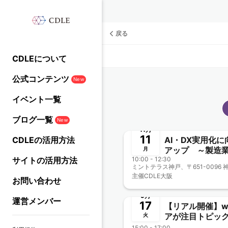
戻る
CDLEについて
公式コンテンツ
New
イベント一覧
終了
ブログ一覧
New
11月
11
CDLEの活用方法
AI・DX実用化
アップ ～製造
月
サイトの活用方法
10:00 - 12:30
の基礎から実用ま
大阪Meetup#35
主催
CDLE大阪
お問い合わせ
終了
9月
運営メンバー
17
【リアル開催】w
アが注目トピッ
火
ンドから見える
15:00 - 17:00