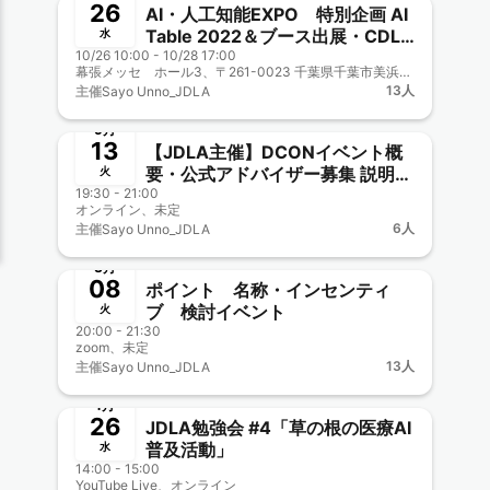
26
AI・人工知能EXPO 特別企画 AI
Table 2022＆ブース出展・CDLE
水
10/26 10:00 - 10/28 17:00
グッズ配布
幕張メッセ ホール3、〒261-0023 千葉県千葉市美浜区中瀬２丁目１
13人
主催
Sayo Unno_JDLA
終了
新メンバー一覧歓迎
9月
13
【JDLA主催】DCONイベント概
要・公式アドバイザー募集 説明＆
火
19:30 - 21:00
オンライン交流会
オンライン、未定
6人
主催
Sayo Unno_JDLA
終了
新メンバー一覧歓迎
3月
08
ポイント 名称・インセンティ
ブ 検討イベント
火
20:00 - 21:30
zoom、未定
13人
主催
Sayo Unno_JDLA
終了
1月
26
JDLA勉強会 #4「草の根の医療AI
普及活動」
水
14:00 - 15:00
YouTube Live、オンライン