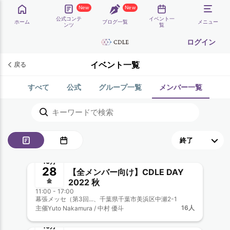
New
New
公式コンテ
イベント一
ホーム
ブログ一覧
メニュー
ンツ
覧
ログイン
イベント一覧
戻る
すべて
公式
グループ一覧
メンバー一覧
終了
新メンバー一覧歓迎
10月
28
【全メンバー向け】CDLE DAY
2022 秋
金
11:00 - 17:00
幕張メッセ（第3回...、千葉県千葉市美浜区中瀬2-1
16人
主催
Yuto Nakamura / 中村 優斗
終了
新メンバー一覧歓迎
10月