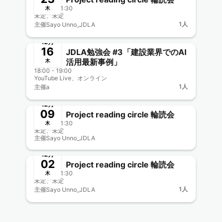
20:00 - 21:30
木
未定、未定
1人
主催
Sayo Unno_JDLA
終了
12月
16
JDLA勉強会 #3「建設業界でのAI
活用最新事例」
木
18:00 - 19:00
YouTube Live、オンライン
1人
主催
a
終了
12月
09
Project reading circle 輪読会
20:00 - 21:30
木
未定、未定
主催
Sayo Unno_JDLA
終了
12月
02
Project reading circle 輪読会
20:00 - 21:30
木
未定、未定
1人
主催
Sayo Unno_JDLA