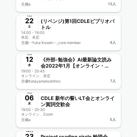
13人
主催
a
終了
新メンバー一覧歓迎
1月
22
(リベンジ)第1回CDLEビブリオバ
トル
土
14:00 - 16:00
未定、未定
4人
主催
--Yuka Koseki--_core.member
終了
1月
12
《外部-勉強会》AI最新論文読み
会2022年1月【オンライン・
水
19:00 - 20:45
Zoom配信】〜Arxivで直近1ヶ月
オンライン、未定
人気の論文まとめ
7人
主催
Katayamatoshihiro
終了
新メンバー一覧歓迎
1月
06
CDLE 新年の誓いLT会とオンライ
ン賀詞交歓会
木
19:00 - 20:30
オンライン、Zoom
5人
主催
a
終了
12月
23
Project reading circle 輪読会