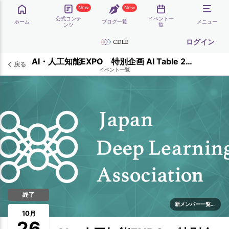
New
New
公式コンテ
イベント一
ホーム
ブログ一覧
メニュー
ンツ
覧
ログイン
AI・人工知能EXPO 特別企画 AI Table 2022＆ブース出展・CDLEグッズ配布
戻る
イベント一覧
終了
新メンバー一覧歓迎
10
月
26