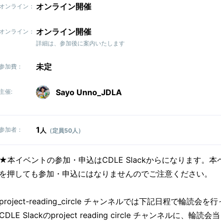
オンライン開催
オンライン：
オンライン開催
オンライン：
詳細は、参加後に案内いたします
未定
参加費：
Sayo Unno_JDLA
主催:
1
参加者：
人
（定員50人）
★本イベントの参加・申込はCDLE Slackからになります。
を押しても参加・申込にはなりませんのでご注意ください。
project-reading_circle チャンネルでは下記日程で輪読会
CDLE Slackのproject reading circle チャンネルに