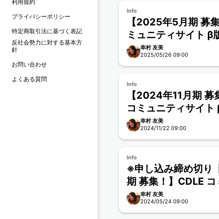
利用規約
Info
プライバシーポリシー
【2025年5月期 募集
特定商取引法に基づく表記
ミュニティサイト β
反社会勢力に対する基本方
幸村 友美
針
2025/05/26 09:00
お問い合わせ
よくある質問
Info
【2024年11月期 募
コミュニティサイト 
項
幸村 友美
2024/11/22 09:00
Info
※申し込み締め切り【
期 募集！】CDLE 
イト β版 参加要項
幸村 友美
2024/05/24 09:00