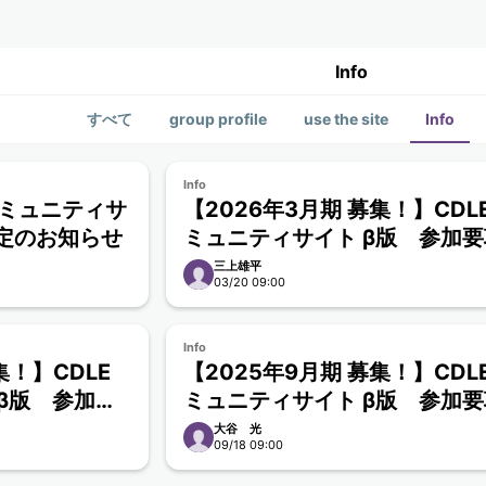
Info
すべて
group profile
use the site
Info
Info
／コミュニティサ
【2026年3月期 募集！】CDLE
予定のお知らせ
ミュニティサイト β版 参加要
三上雄平
03/20 09:00
Info
集！】CDLE
【2025年9月期 募集！】CDLE
β版 参加要
ミュニティサイト β版 参加要
大谷 光
09/18 09:00