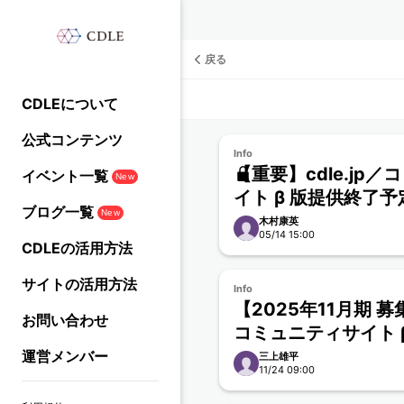
戻る
CDLEについて
公式コンテンツ
Info
【重要】cdle.jp
イベント一覧
New
イト β 版提供終了
ブログ一覧
New
木村康英
05/14 15:00
CDLEの活用方法
サイトの活用方法
Info
【2025年11月期 募
お問い合わせ
コミュニティサイト 
項
運営メンバー
三上雄平
11/24 09:00