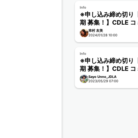
Info
※申し込み締め切り【
期 募集！】CDLE 
イト β版 参加要項
幸村 友美
2024/01/28 10:00
Info
※申し込み締め切り【
期 募集！】CDLE 
イト β版 参加要
Sayo Unno_JDLA
2023/05/29 07:00