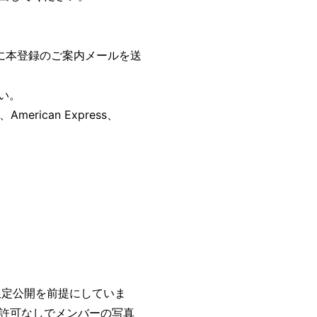
順に本登録のご案内メールを送
い。
erican Express、
。
限定公開を前提にしていま
許可なしでメンバーの写真