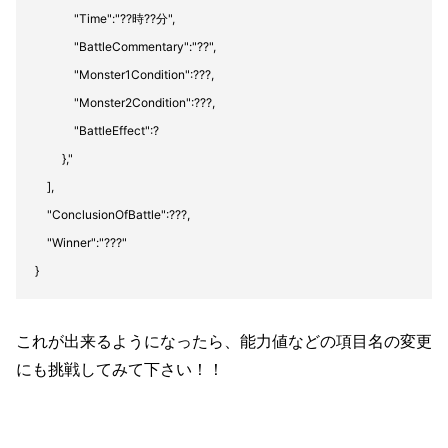
"Time":"??時??分",
"BattleCommentary":"??",
"Monster1Condition":???,
"Monster2Condition":???,
"BattleEffect":?
},"
],
"ConclusionOfBattle":???,
"Winner":"???"
}
これが出来るようになったら、能力値などの項目名の変更
にも挑戦してみて下さい！！