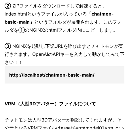
と共有したい、という内容になります。 ChatG
②
ZIPファイルをダウンロードして解凍すると、
PTのWeb版・GPTsの問題点 ChatGPTのWeb版
は素晴らしいユーザーインターフェイスがある
index.htmlというファイルが入っている
「chatmon-
ので、非常に使いやすいです。さらに、GPTsの
basic-main」
というフォルダが展開されます。このフォ
登場により、カスタマイズされたAIをワンクリ
ックで呼び出す事が出来て非常に便利になりま
ルダを①のNGINXのhtmlフォルダ内にコピーします。
した。 GPTsで独自のAI（GPT）が作れる！と
いう事で、プロンプトを
③
NGINXを起動し下記URLを呼び出すとチャトモンが実
行されます。OpenAIのAPIキーを入力して動かしてみて下
さい！！
http://localhost/chatmon-basic-main/
VRM（人型3Dアバター）ファイルについて
チャトモンは人型3Dアバターが解説してくれますが、そ
の元となるVRMファイルはassets\vrm\model01.vrm とい