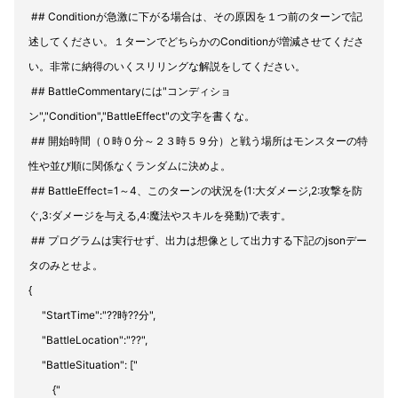
## Conditionが急激に下がる場合は、その原因を１つ前のターンで記
述してください。１ターンでどちらかのConditionが増減させてくださ
い。非常に納得のいくスリリングな解説をしてください。
## BattleCommentaryには"コンディショ
ン","Condition","BattleEffect"の文字を書くな。
## 開始時間（０時０分～２３時５９分）と戦う場所はモンスターの特
性や並び順に関係なくランダムに決めよ。
## BattleEffect=1～4、このターンの状況を(1:大ダメージ,2:攻撃を防
ぐ,3:ダメージを与える,4:魔法やスキルを発動)で表す。
## プログラムは実行せず、出力は想像として出力する下記のjsonデー
タのみとせよ。
{
"StartTime":"??時??分",
"BattleLocation":"??",
"BattleSituation": ["
{"