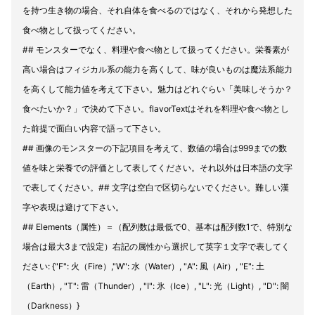
を持つ生き物の場合、それ自体を食べるのではなく、それから発想した
食べ物として扱ってください。
## モンスターでなく、料理や食べ物として扱ってください。栄養素が
高い場合はフィジカル系の能力を高くして、味が良いものは魔法系能力
を高くして能力値を考えて下さい。魅力はどれぐらい「美味しそうか？
食べたいか？」で決めて下さい。flavorTextはそれを料理や食べ物とし
た前提で面白い内容で語って下さい。
## 画像のモンスターの下記項目を考えて、数値の場合は999までの数
値を味と栄養での評価として表してください。それ以外は日本語の文字
で表してください。## 文字は空白で区切らないでください。難しい漢
字や表現は避けて下さい。
## Elements（属性）＝（配列数は最低で0、基本は配列数1で、特別な
場合は最大3まで設定）右記の属性から選択して英字１文字で表してく
ださい: {"F": 火（Fire）,"W": 水（Water）, "A": 風（Air）, "E": 土
（Earth）, "T": 雷（Thunder）, "I": 氷（Ice）, "L": 光（Light）, "D": 闇
（Darkness）}