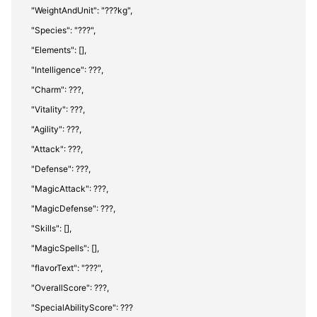
"WeightAndUnit": "???kg",
"Species": "???",
"Elements": [],
"Intelligence": ???,
"Charm": ???,
"Vitality": ???,
"Agility": ???,
"Attack": ???,
"Defense": ???,
"MagicAttack": ???,
"MagicDefense": ???,
"Skills": [],
"MagicSpells": [],
"flavorText": "???",
"OverallScore": ???,
"SpecialAbilityScore": ???