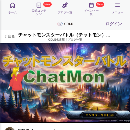
New
New
公式コンテ
イベント一
ホーム
ブログ一覧
メニュー
ンツ
覧
ログイン
チャットモンスターバトル（チャトモン）統合情報サイト
戻る
CDLE名古屋
|
ブログ一覧