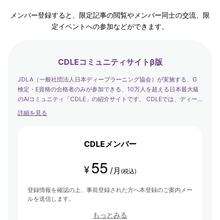
メンバー登録すると、限定記事の閲覧やメンバー同士の交流、限
定イベントへの参加などができます。
CDLEコミュニティサイトβ版
JDLA（一般社団法人日本ディープラーニング協会）が実施する、G
検定・E資格の合格者のみが参加できる、10万人を超える日本最大級
のAIコミュニティ「CDLE」の紹介サイトです。 CDLEでは、ディー
プラーニングの社会実装の日本代表として、社会を発展させるエバン
詳細を見る
ジェリストたちが集まり、学び合い・アウトプットする場を提供して
います。
CDLEメンバー
55
¥
/月
(税込)
登録情報を確認の上、事前登録された方へ本登録のご案内メー
ルを送信します。
もっとみる