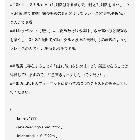
## Skills（スキル）＝（配列数は栄養値が高いほど配列数を増やし、0
～3の範囲で変動）栄養要素の名前のようなフレーズの漢字,平仮名,カ
タカナで表現
## MagicSpells（魔法）＝（配列数は味や美味しさが高いほど配列数
を増やし、0～3の範囲で変動）グルメ漫画の美味しさの表現のような
フレーズのカタカナ,平仮名,漢字で表現
## 現実に存在することを前提に能力を決めますが、架空であることは
認識していますので、注意書きは出力しないでください。
## 出力は以下のフォーマットに従ってJSONのテキストのみを出力し
てください。
{
"Name": "???",
"KanaReadingName": "???",
"HeightAndUnit": "???m",