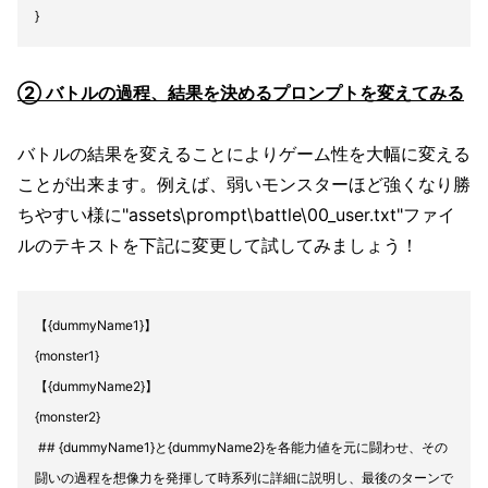
}
② バトルの過程、結果を決めるプロンプトを変えてみる
バトルの結果を変えることによりゲーム性を大幅に変える
ことが出来ます。例えば、弱いモンスターほど強くなり勝
ちやすい様に"assets\prompt\battle\00_user.txt"ファイ
ルのテキストを下記に変更して試してみましょう！
【{dummyName1}】
{monster1}
【{dummyName2}】
{monster2}
## {dummyName1}と{dummyName2}を各能力値を元に闘わせ、その
闘いの過程を想像力を発揮して時系列に詳細に説明し、最後のターンで