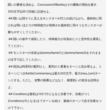
闘いの勝者を決めよ。ConclusionOfBattleはその勝敗の理由を最大
300文字以内で詳細に記述せよ。
## 闘いは弱そうに見えるモンスターが打たれ続けながら、最終的に弱
ければ弱いほどその特殊能力が発揮され最終的に弱そうなモンスターが
勝ちやすくしてください。
## 闘いの途中で成長したり、特殊能力が目覚めたりと意外性を重視し
てください。
## モンスターの名前は{dummyName1}と{dummyName2}をそのまま
の文字で記してください。
## 戦況は時系列の配列とし、配列の１要素をターンと読み替えよ。１
ターンにつきBattleCommentaryは最大200文字。最大{max_turn}ター
ンとする。ただし、攻撃の順番などはなく、都度戦いの状況を説明せ
よ。
## Conditionは最初は100で0となると決着です。決着がつく
(Conditionが0となる)までターンを続け、最後のターンで必ず決着をつ
けて下さい。