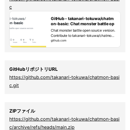
c
GitHub - takanari-tokuwa/chatm
on-basic: Chat monster battle op
en source version
Chat monster battle open source version.
Contribute to takanari-tokuwa/chatmon-
basic development by creating an accou
github.com
nt on GitHub.
GitHubリポジトリURL
https://github.com/takanari-tokuwa/chatmon-basi
c.git
ZIPファイル
https://github.com/takanari-tokuwa/chatmon-basi
c/archive/refs/heads/main.zip