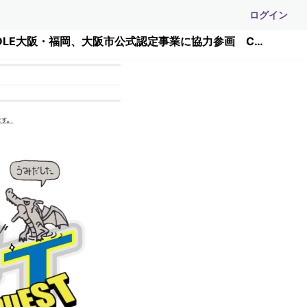
ログイン
TEQS Generative AI QUEST DemoDAY【JDLA岡田理事招聘】新規ビジネス創出！CDLE大阪・福岡、大阪市公式認定事業に協力参画 CDLE大阪Meetup#37