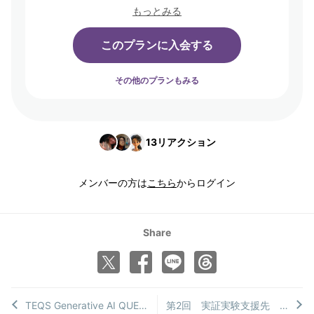
もっとみる
このプランに入会する
その他のプランもみる
13
リアクション
メンバーの方は
こちら
からログイン
Share
TEQS Generative AI QUEST DemoDAY【JDLA岡田理事招聘】新規ビジネス創出！CDLE大阪・福岡、大阪市公式認定事業に協力参画 CDLE大阪Meetup#37
第2回 実証実験支援先 見学会～UR森之宮団地で実施する実証実験を見学し、企業の狙いやリアルを知る～CDLE大阪Meetup#34実施報告