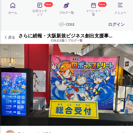
New
New
公式コンテ
イベント一
ホーム
ブログ一覧
メニュー
ンツ
覧
ログイン
さらに続報・大阪新規ビジネス創出支援事業 CDLEメンバー活躍中！ついに創業！！ロボットストリート2024実証実験ブースに出展！！！
戻る
CDLE大阪
|
ブログ一覧