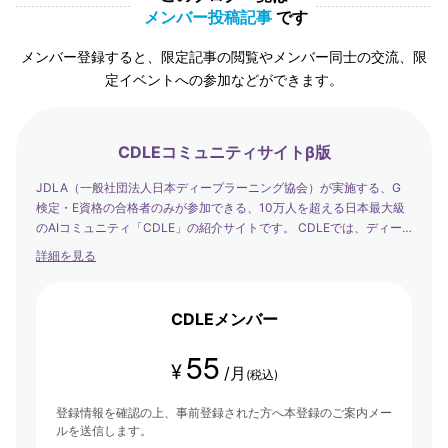
メンバー投稿記事
です
メンバー登録すると、限定記事の閲覧やメンバー同士の交流、限
定イベントへの参加などができます。
CDLEコミュニティサイトβ版
JDLA（一般社団法人日本ディープラーニング協会）が実施する、G
検定・E資格の合格者のみが参加できる、10万人を超える日本最大級
のAIコミュニティ「CDLE」の紹介サイトです。 CDLEでは、ディー
プラーニングの社会実装の日本代表として、社会を発展させるエバン
詳細を見る
ジェリストたちが集まり、学び合い・アウトプットする場を提供して
います。
CDLEメンバー
55
¥
/月
(税込)
登録情報を確認の上、事前登録された方へ本登録のご案内メー
ルを送信します。