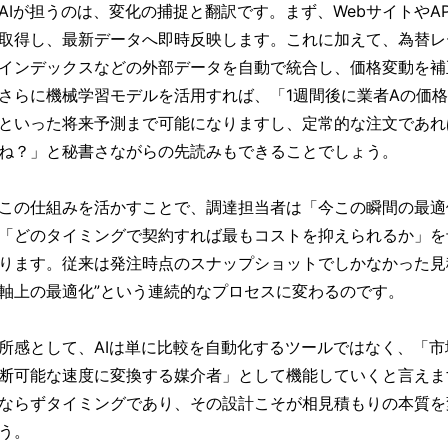
AIが担うのは、変化の捕捉と翻訳です。まず、WebサイトやA
取得し、最新データへ即時反映します。これに加えて、為替レ
インデックスなどの外部データを自動で統合し、価格変動を補
さらに機械学習モデルを活用すれば、「1週間後に業者Aの価
といった将来予測まで可能になりますし、定常的な注文であれ
ね？」と秘書さながらの先読みもできることでしょう。
この仕組みを活かすことで、調達担当者は「今この瞬間の最適
「どのタイミングで契約すれば最もコストを抑えられるか」を
ります。従来は発注時点のスナップショットでしかなかった見積
軸上の最適化”という連続的なプロセスに変わるのです。
所感として、AIは単に比較を自動化するツールではなく、「
断可能な速度に変換する媒介者」として機能していくと言えま
ならずタイミングであり、その設計こそが相見積もりの本質を
う。