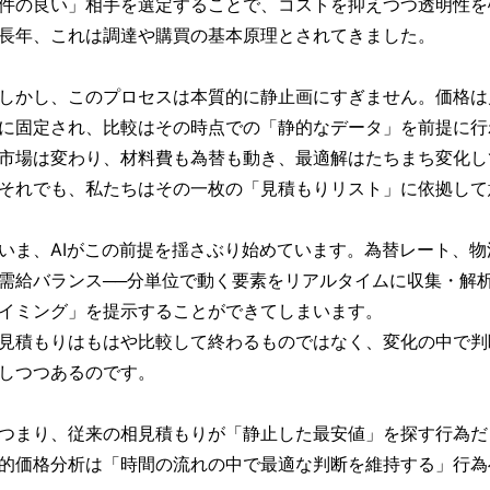
件の良い」相手を選定することで、コストを抑えつつ透明性を
長年、これは調達や購買の基本原理とされてきました。
しかし、このプロセスは本質的に静止画にすぎません。価格は
に固定され、比較はその時点での「静的なデータ」を前提に行
市場は変わり、材料費も為替も動き、最適解はたちまち変化し
それでも、私たちはその一枚の「見積もりリスト」に依拠して
いま、AIがこの前提を揺さぶり始めています。為替レート、
需給バランス──分単位で動く要素をリアルタイムに収集・解
イミング」を提示することができてしまいます。
見積もりはもはや比較して終わるものではなく、変化の中で判
しつつあるのです。
つまり、従来の相見積もりが「静止した最安値」を探す行為だ
的価格分析は「時間の流れの中で最適な判断を維持する」行為