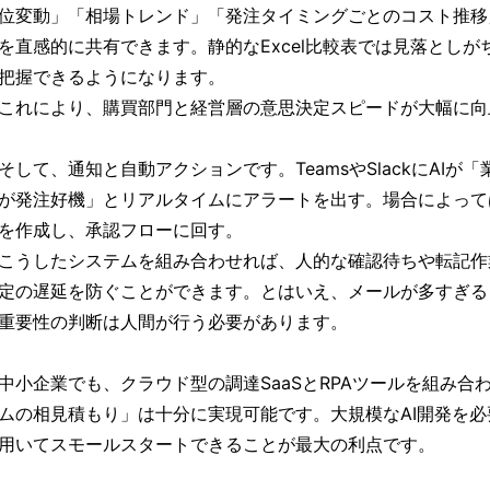
位変動」「相場トレンド」「発注タイミングごとのコスト推移
を直感的に共有できます。静的なExcel比較表では見落とし
把握できるようになります。
これにより、購買部門と経営層の意思決定スピードが大幅に向
そして、通知と自動アクションです。TeamsやSlackにAIが
が発注好機」とリアルタイムにアラートを出す。場合によって
を作成し、承認フローに回す。
こうしたシステムを組み合わせれば、人的な確認待ちや転記作
定の遅延を防ぐことができます。とはいえ、メールが多すぎる
重要性の判断は人間が行う必要があります。
中小企業でも、クラウド型の調達SaaSとRPAツールを組み合
ムの相見積もり」は十分に実現可能です。大規模なAI開発を必
用いてスモールスタートできることが最大の利点です。