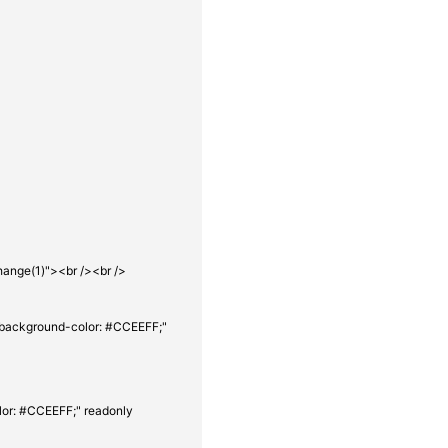
hange(1)"><br /><br />
;background-color: #CCEEFF;"
lor: #CCEEFF;" readonly