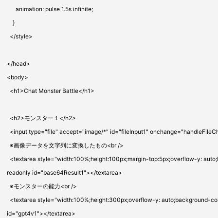
animation: pulse 1.5s infinite;
}
</style>
</head>
<body>
<h1>Chat Monster Battle</h1>
<h2>モンスター１</h2>
<input type="file" accept="image/*" id="fileInput1" onchange="handleFileC
※画像データを文字列に変換したもの<br />
<textarea style="width:100%;height:100px;margin-top:5px;overflow-y: auto
readonly id="base64Result1"></textarea>
※モンスターの能力<br />
<textarea style="width:100%;height:300px;overflow-y: auto;background-co
id="gpt4v1"></textarea>