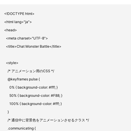
<!DOCTYPE html>
<html lang="ja">
<head>
<meta charset="UTF-8">
<title>Chat Monster Battle</title>
<style>
/* アニメーション用のCSS */
@keyframes pulse {
0% { background-color: #fff; }
50% { background-color: #F88; }
100% { background-color: #fff; }
}
/* 通信中に背景色をアニメーションさせるクラス */
.communicating {