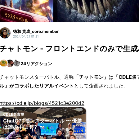
徳和 貴成_core.member
2024/04/21 01:21
チャトモン - フロントエンドのみで生成
24
リアクション
チャットモンスターバトル、通称
「チャトモン」
は
「CDLE
ル」がコラボしたリアルイベント
として企画されました。
https://cdle.jp/blogs/4521c3e200d2
CDLE名古屋
ChatGPTモンスターバトル 〜 優勝
は誰の手に！？ 〜