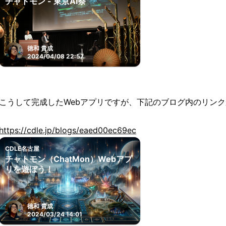
チャトモン - 東京AI祭
徳和 貴成
2024/04/08 22:57
こうして完成したWebアプリですが、下記のブログ内のリン
https://cdle.jp/blogs/eaed00ec69ec
CDLE名古屋
チャトモン（ChatMon）Webアプ
リを遊ぼう！
徳和 貴成
2024/03/24 14:01