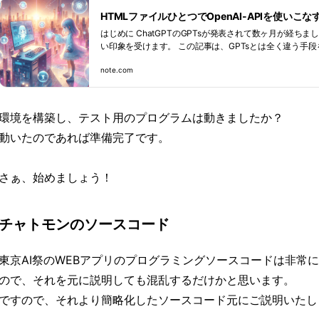
HTMLファイルひとつでOpenAI-APIを使いこな
はじめに ChatGPTのGPTsが発表されて数ヶ月が経ちましたが…思ったより盛り上がってな
い印象を受けます。 この記事は、GPTsとは全く違う手段を
ンテンツの新しい提供・配布方法のご提案を皆さんと共
note.com
ChatGPTのWeb版・GPTsの問題点 ChatGPTのWeb版は素晴らしいユーザーインターフェイ
スがあるので、非常に使いやすいです。さらに、GPTsの
をワンクリックで呼び出す事が出来て非常に便利になりました。 GPTsで独自のAI
が作れる！という事で、プロンプトを
環境を構築し、テスト用のプログラムは動きましたか？
動いたのであれば準備完了です。
さぁ、始めましょう！
チャトモンのソースコード
東京AI祭のWEBアプリのプログラミングソースコードは非常
ので、それを元に説明しても混乱するだけかと思います。
ですので、それより簡略化したソースコード元にご説明いたし