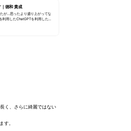
す｜徳和 貴成
利用したChatGPTを利用したコ
有したい、という内容になります。
登場により、カスタマイズされたAI
（GPT）
に長く、さらに綺麗ではない
ます。