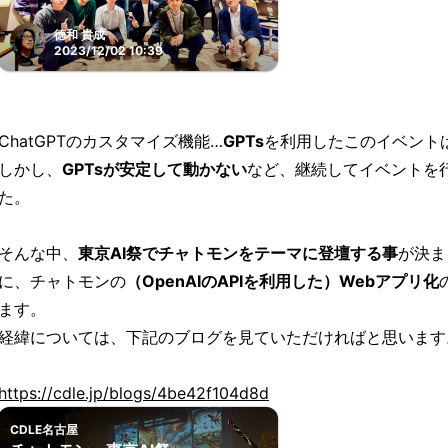
徳和 貴成
2023/12/02 10:39
ChatGPTのカスタマイズ機能…
GPTs
を利用したこのイベント
しかし、
GPTsが安定して動かない
など、継続してイベントを
た。
そんな中、
東京AI祭でチャトモンをテーマに登壇する事
が決ま
に、チャトモンの
（OpenAIのAPIを利用した）Webアプリ化
ます。
経緯については、下記のブログを見ていただければと思います
https://cdle.jp/blogs/4be42f104d8d
CDLE名古屋