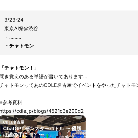
3/23-24
東京AI祭@渋谷
・………
・チャトモン
「チャトモン！」
聞き覚えのある単語が書いてあります…
チャトモンってあのCDLE名古屋でイベントをやったチャトモ
※参考資料
https://cdle.jp/blogs/4521c3e200d2
CDLE名古屋
ChatGPTモンスターバトル 〜 優勝
は誰の手に！？ 〜