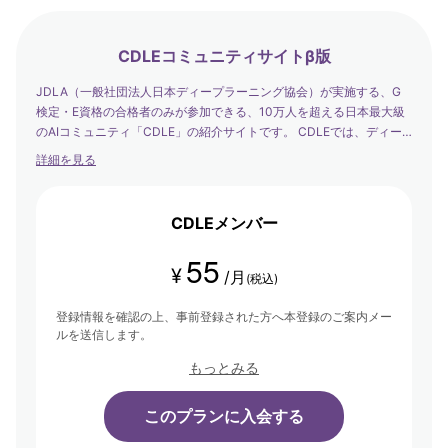
CDLEコミュニティサイトβ版
JDLA（一般社団法人日本ディープラーニング協会）が実施する、G
検定・E資格の合格者のみが参加できる、10万人を超える日本最大級
のAIコミュニティ「CDLE」の紹介サイトです。 CDLEでは、ディー
プラーニングの社会実装の日本代表として、社会を発展させるエバン
詳細を見る
ジェリストたちが集まり、学び合い・アウトプットする場を提供して
います。
CDLEメンバー
55
¥
/月
(税込)
登録情報を確認の上、事前登録された方へ本登録のご案内メー
ルを送信します。
もっとみる
このプランに入会する