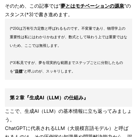
そのため、この記事では"
夢とはモチベーションの源泉
"の
スタンス(*3)で書き進めます。
(*2)Gは万有引力定数と呼ばれるものです。不変量であり、物理学上の
重要性は私にはわかりかねますが、数式として味わう上では重要ではな
いため、ここでは無視します。
(*3)私見ですが、夢を現実的な範囲までステップごとに分割したもの
を"
目標
"と呼ぶのが、スッキリします。
第２章『生成AI（LLM）の仕組み』
ここで、生成AI（LLM）の基本情報に立ち返ってみましょ
う。
ChatGPTに代表されるLLM（大規模言語モデル）と呼ば
れるものは、その圧倒的な知識量や問題解決能力から、深