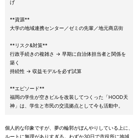
げ
**資源**
大学の地域連携センター／ゼミの先輩／地元商店街
**リスク&対策**
行政手続きの複雑さ → 早期に自治体担当者と関係を
築く
持続性 → 収益モデルを必ず試算
**エピソード**
福岡の学生が空きビルを改装してつくった「HOOD天
神」は、学生と市民の交流拠点として今も活動中。
個人的な印象ですが、夢の輪郭がぼんやりしている上に、
ルートに無理がありすぎる。わずか30日で市役所に地域