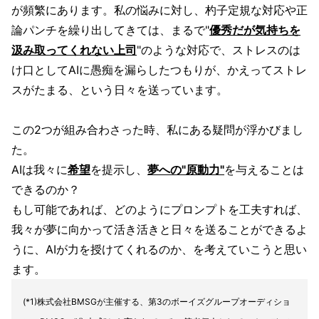
が頻繁にあります。私の悩みに対し、杓子定規な対応や正
論パンチを繰り出してきては、まるで"
優秀だが気持ちを
汲み取ってくれない上司
"のような対応で、ストレスのは
け口としてAIに愚痴を漏らしたつもりが、かえってストレ
スがたまる、という日々を送っています。
この2つが組み合わさった時、私にある疑問が浮かびまし
た。
AIは我々に
希望
を提示し、
夢への"原動力"
を与えることは
できるのか？
もし可能であれば、どのようにプロンプトを工夫すれば、
我々が夢に向かって活き活きと日々を送ることができるよ
うに、AIが力を授けてくれるのか、を考えていこうと思い
ます。
(*1)株式会社BMSGが主催する、第3のボーイズグループオーディショ