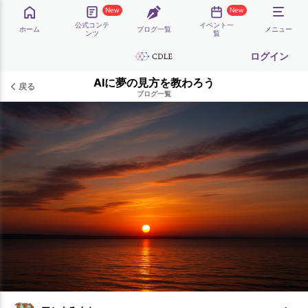
New
New
公式コンテ
イベント一
ホーム
ブログ一覧
メニュー
ンツ
覧
ログイン
AIに夢の見方を教わろう
戻る
ブログ一覧