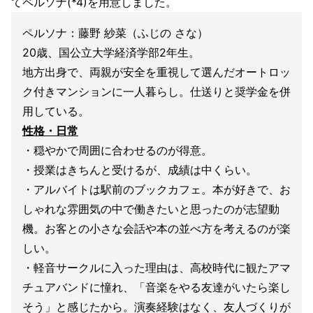
てペルソナ(*4)を用意しました。
ペルソナ：藤野 紗菜（ふじの さな）
20歳、国公立大学経済学部2年生。
地方出身で、両親が安全を重視して選んだオートロッ
ク付きマンションに一人暮らし。仕送りと奨学金を併
用している。
性格・日常
・穏やかで周囲に合わせるのが得意。
・授業はきちんと受けるが、成績は中くらい。
・アルバイトは駅前のブックカフェ。本が好きで、お
しゃれな雰囲気の中で働きたいと思ったのが志望動
機。お客との小さな会話や本の並べ方を考えるのが楽
しい。
・軽音サークルに入った理由は、高校時代に観たアマ
チュアバンドに憧れ、「音楽をやる友達がいたら楽し
そう」と感じたから。演奏経験はなく、友人づくりが