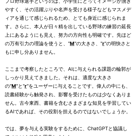
プロ野球選手というのは、小学生にとってイメージが湧き
やすく、その活躍ぶりや名声を受ける様子などもマスメデ
ィアを通じて感じられるため、とても身近に感じられま
す。さらに、本人が日々精を出している野球の練習の延長
上にあるようにも見え、努力の方向性も明確です。先ほど
の万有引力の理論を使うと、"
M
"の大きさ、"
r
"の明快さと
もに申し分ありません。
ここまで考察したところで、AIに与えられる課題の輪郭が
しっかり見えてきました。それは、適度な大きさ
の"
M
"と"
r
"をユーザーに与えることです。偉人の中にも、
読書経験から触発され、影響を受けたものは少なくありま
せん。古今東西、書籍を含むさまざまな知見を学習してい
るAIであれば、その役割を担えるのではないでしょうか。
では、夢を与える実験をするために、ChatGPTと協議し