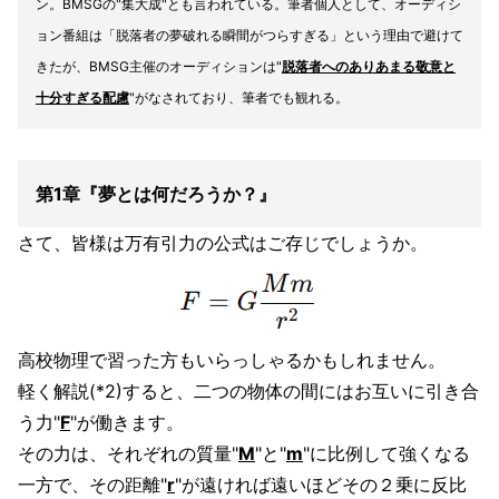
ン。BMSGの"集大成"とも言われている。筆者個人として、オーディシ
ョン番組は「脱落者の夢破れる瞬間がつらすぎる」という理由で避けて
きたが、BMSG主催のオーディションは"
脱落者へのありあまる敬意と
十分すぎる配慮
"がなされており、筆者でも観れる。
第1章『夢とは何だろうか？』
さて、皆様は万有引力の公式はご存じでしょうか。
高校物理で習った方もいらっしゃるかもしれません。
軽く解説(*2)すると、二つの物体の間にはお互いに引き合
う力"
F
"が働きます。
その力は、それぞれの質量"
M
"と"
m
"に比例して強くなる
一方で、その距離"
r
"が遠ければ遠いほどその２乗に反比