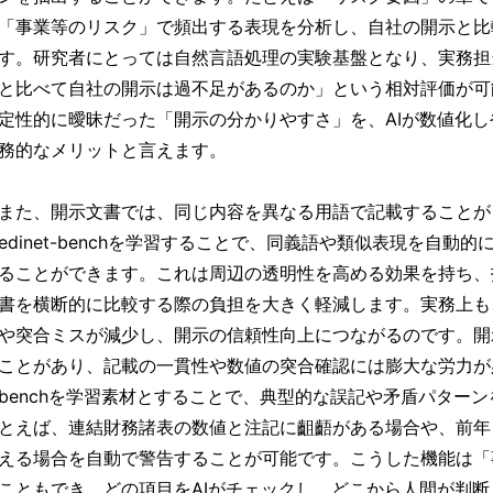
「事業等のリスク」で頻出する表現を分析し、自社の開示と比
す。研究者にとっては自然言語処理の実験基盤となり、実務担
と比べて自社の開示は過不足があるのか」という相対評価が可
定性的に曖昧だった「開示の分かりやすさ」を、AIが数値化
務的なメリットと言えます。
また、開示文書では、同じ内容を異なる用語で記載することが
edinet-benchを学習することで、同義語や類似表現を自動
ることができます。これは周辺の透明性を高める効果を持ち、
書を横断的に比較する際の負担を大きく軽減します。実務上も
や突合ミスが減少し、開示の信頼性向上につながるのです。開
ことがあり、記載の一貫性や数値の突合確認には膨大な労力が必要で
benchを学習素材とすることで、典型的な誤記や矛盾パター
とえば、連結財務諸表の数値と注記に齟齬がある場合や、前年
える場合を自動で警告することが可能です。こうした機能は「
こともでき、どの項目をAIがチェックし、どこから人間が判