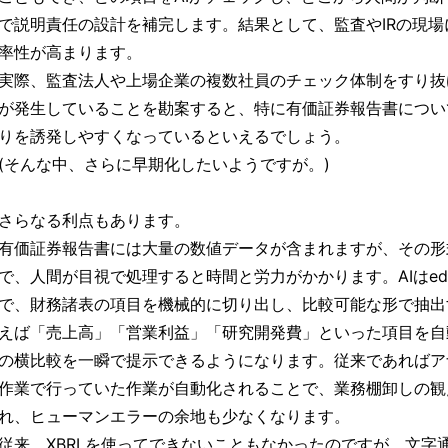
で説明責任の設計を補完します。結果として、監査やIRの現
率性が高まります。
実際、監査法人や上場企業の複数社員のチェック体制をすり抜
が発生していることを勘案すると、特に有価証券報告書につい
りを誘発しやすくなっているといえるでしょう。
(そんな中、さらに早期化したいようですが。)
さらなる利点もあります。
有価証券報告書には大量の数値データが含まれますが、その形
で、人間が目視で処理すると時間と労力がかかります。AIはedin
で、財務諸表の項目を機械的に切り出し、比較可能な形で抽出
えば「売上高」「営業利益」「研究開発費」といった項目を自
の横比較を一瞬で提示できるようになります。従来であればア
作業で行っていた作業が自動化されることで、業務棚卸しの観
れ、ヒューマンエラーの余地も少なくなります。
従来、XBRLを使ってできないこともなかったのですが、文字