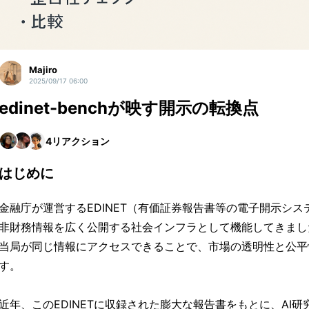
Majiro
2025/09/17 06:00
edinet-benchが映す開示の転換点
4
リアクション
はじめに
金融庁が運営するEDINET（有価証券報告書等の電子開示シ
非財務情報を広く公開する社会インフラとして機能してきまし
当局が同じ情報にアクセスできることで、市場の透明性と公平
す。
近年、このEDINETに収録された膨大な報告書をもとに、AI