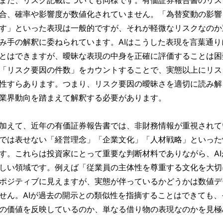
合、確率や影響度が数値化されていません。「為替変動の影響
す」といった表現は一般的ですが、それが軽微なリスクなのか
み手の解釈に委ねられています。AIはこうした表現を言葉通
とはできますが、曖昧な表現の中身を正確に評価することは困
「リスク要因の件数」をカウントすることで、実態以上にリス
性すらあります。つまり、リスク要因の曖昧さを適切に読み解
業界動向を踏まえて解釈する必要があります。
加えて、近年の有価証券報告書では、非財務情報が重視されて
では表せない「経営理念」「企業文化」「人材戦略」といった
す。これらは投資家にとって重要な判断材料でありながら、A
しい領域です。例えば「従業員の主体性を尊重する文化を大切
ポジティブに見えますが、実態が伴っているかどうかは数値デ
せん。AIが過去の開示との類似性を指摘することはできても
の価値を反映しているのか、単なる借り物の表現なのかを見極