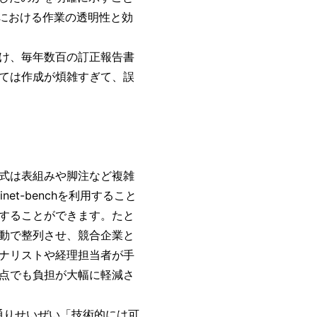
場における作業の透明性と効
け、毎年数百の訂正報告書
ては作成が煩雑すぎて、誤
式は表組みや脚注など複雑
et-benchを利用すること
することができます。たと
動で整列させ、競合企業と
ナリストや経理担当者が手
点でも負担が大幅に軽減さ
通りせいぜい「技術的には可