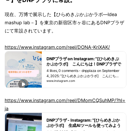
現在、万博で展示した【ひらめきぷかぷかラボ―Idea
mashup lab－】を東京の新宿区市ヶ谷にあるDNPプラザ
にて常設されています。
https://www.instagram.com/reel/DONA-KriXAK/
DNPプラザ on Instagram: "[ひらめきぷ
かぷかラボ] こんにちは！DNPプラザで
す。問いカフェ入口にある「STEAM教育
4 likes, 0 comments - dnpplaza on September
プログラム【ひらめきぷかぷかラボ―Ide
4, 2025: "[ひらめきぷかぷかラボ] こんにち
a mashup lab－】」というプログラムコ
は！DNPプラザです。問いカフェ入口にある
www.instagram.com
ーナーは、「ことばカード」と「EXPO
「STEAM教育プログラム【ひらめきぷかぷかラ
カード（未来の技術）」をヒントに、誰
ボ―Idea mashup lab－】」というプログラムコ
かのモヤモヤを解決するアイデアを考え
ーナーは、「ことばカード」と「EXPOカード
https://www.instagram.com/reel/DMomCQSuhMP/?hl=
てみよう！というもので、夏休みは多く
（未来の技術）」をヒントに、誰かのモヤモヤ
のお子さまにもお試しいただきました👒
を解決するアイデアを考えてみよう！というも
ja
現在は「電車移動にまつわるモヤモヤ・
ので、夏休みは多くのお子さまにもお試しいた
ひらめきアイデア」をテーマにチャレン
だきました👒現在は「電車移動にまつわるモヤ
DNPプラザ - Instagram: "[ひらめきぷか
ジいただいています💪乗り物のモヤモヤ
モヤ・ひらめきアイデア」をテーマにチャレン
ぷかラボ] 生成AIツールも使ってみよう
と言えば、電車通勤で考えてみてもたく
ジいただいています💪乗り物のモヤモヤと言え
こんにちは！DNPプラザです。問いカフ