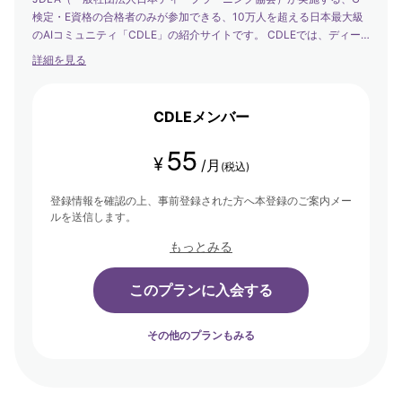
検定・E資格の合格者のみが参加できる、10万人を超える日本最大級
のAIコミュニティ「CDLE」の紹介サイトです。 CDLEでは、ディー
プラーニングの社会実装の日本代表として、社会を発展させるエバン
詳細を見る
ジェリストたちが集まり、学び合い・アウトプットする場を提供して
います。
CDLEメンバー
55
¥
/月
(税込)
登録情報を確認の上、事前登録された方へ本登録のご案内メー
ルを送信します。
もっとみる
このプランに入会する
その他のプランもみる