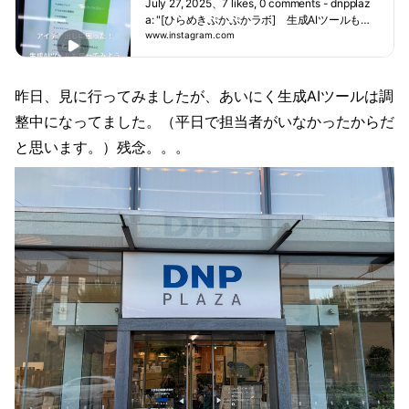
さん出てきそうです・・・🚆皆様はどん
July 27, 2025、7 likes, 0 comments - dnpplaz
ば、電車通勤で考えてみてもたくさん出てきそ
ェ入口の「STEAM教育プログラム【ひら
なモヤモヤがあるか教えてくださいね。
a: "[ひらめきぷかぷかラボ] 生成AIツールも使
うです・・・🚆皆様はどんなモヤモヤがあるか
めきぷかぷかラボ―Idea mashup lab
本日もDNPプラザでお待ちしておりま
ってみようこんにちは！DNPプラザです。問い
www.instagram.com
教えてくださいね。本日もDNPプラザでお待ち
－】」というプログラムコーナーは体験
す！■DNPプラザ■営業時間 10:00-20:
カフェ入口の「STEAM教育プログラム【ひらめ
しております！■DNPプラザ■営業時間 10:00-
されましたか？「ことばカード」と「EX
00(休館日：日曜・年末年始・施設点検
きぷかぷかラボ―Idea mashup lab－】」という
20:00(休館日：日曜・年末年始・施設点検日)東
POカード（未来の技術）」をヒントに、
日)東京メトロ市ケ谷駅 ６番出口から徒
プログラムコーナーは体験されましたか？「こ
京メトロ市ケ谷駅 ６番出口から徒歩１分▶DNP
昨日、見に行ってみましたが、あいにく生成AIツールは調
誰かのモヤモヤを解決するアイデアを考
歩１分▶DNPプラザについて詳しくはプ
とばカード」と「EXPOカード（未来の技術）」
プラザについて詳しくはプロフィール(@dnppla
えてみよう！というプログラム、引いた
ロフィール(@dnpplaza)のリンク先をご
をヒントに、誰かのモヤモヤを解決するアイデ
整中になってました。（平日で担当者がいなかったからだ
za)のリンク先をご覧ください#いのちの遊び場
カードによってアイデアを思いつくのが
覧ください#いのちの遊び場クラゲ館 #ア
アを考えてみよう！というプログラム、引いた
クラゲ館 #アイデア発想 #関西万博 #STEAM教
と思います。）残念。。。
難しい・・・ということも。アイデアを
イデア発想 #関西万博 #STEAM教育 #ワ
カードによってアイデアを思いつくのが難し
育 #ワークショップ #DNPプラザ #大日本印刷
考えるための補助ツールとして、「生成
ークショップ #DNPプラザ #大日本印刷 #
い・・・ということも。アイデアを考えるため
#オープンイノベーション #実証実験 #市谷 #市
AI」を使ってみることもできます✨ こ
オープンイノベーション #実証実験 #市
の補助ツールとして、「生成AI」を使ってみる
ヶ谷 #市ケ谷".
とば、未来の技術、生成AI、いろんなも
谷 #市ヶ谷 #市ケ谷"
こともできます✨ ことば、未来の技術、生成A
のを使って試して、皆さんが考え抜いた
I、いろんなものを使って試して、皆さんが考え
アイデアはきっとすばらしいものです👏
抜いたアイデアはきっとすばらしいものです👏
モヤモヤを解決するためのいろんな可能
モヤモヤを解決するためのいろんな可能性を一
性を一緒に考えていきましょう！本日も
緒に考えていきましょう！本日もDNPプラザで
DNPプラザでお待ちしております！【本
お待ちしております！【本取り組みについて】
取り組みについて】私たちDNPは、現在
私たちDNPは、現在開催中の2025年日本国際博
開催中の2025年日本国際博覧会（大
覧会（大阪・関西万博）において、中島さち子
阪・関西万博）において、中島さち子プ
プロデューサーのシグネチャーパビリオン「い
ロデューサーのシグネチャーパビリオン
のちの遊び場 クラゲ館」に協賛しています。D
「いのちの遊び場 クラゲ館」に協賛して
NPでは、万博を契機にSTEAM教育を推進し、
います。DNPでは、万博を契機にSTEA
未来を拓く力を育成する「まなび」の創出を目
M教育を推進し、未来を拓く力を育成す
指しています。この活動の一環として、参加者