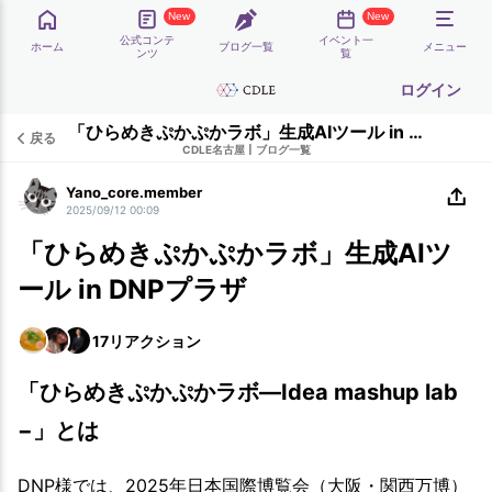
New
New
公式コンテ
イベント一
ホーム
ブログ一覧
メニュー
ンツ
覧
ログイン
「ひらめきぷかぷかラボ」生成AIツール in DNPプラザ
戻る
CDLE名古屋
|
ブログ一覧
Yano_core.member
2025/09/12 00:09
「ひらめきぷかぷかラボ」生成AIツ
ール in DNPプラザ
17
リアクション
「ひらめきぷかぷかラボ―Idea mashup lab
−」とは
DNP様では、2025年日本国際博覧会（大阪・関西万博）