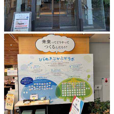
る「まなび」の創出を目指しています。
が他の人のアイデアに触れながら、自分の未来
この活動の一環として、参加者が他の人
を描くこちらのプログラムを開発しました。■D
のアイデアに触れながら、自分の未来を
NPプラザ■営業時間 10:00-20:00(休館日：日
描くこちらのプログラムを開発しまし
曜・年末年始・施設点検日)東京メトロ市ケ谷駅
た。■DNPプラザ■営業時間 10:00-20:
６番出口から徒歩１分▶DNPプラザについて詳
00(休館日：日曜・年末年始・施設点検
しくはプロフィール(@dnpplaza)のリンク先を
日)東京メトロ市ケ谷駅 ６番出口から徒
ご覧ください#いのちの遊び場クラゲ館 #アイデ
歩１分▶DNPプラザについて詳しくはプ
ア発想 #関西万博 #STEAM教育 #ワークショッ
ロフィール(@dnpplaza)のリンク先をご
プ #DNPプラザ #大日本印刷 #オープンイノベ
覧ください#いのちの遊び場クラゲ館 #ア
ーション #実証実験 #市谷 #市ヶ谷 #市ケ谷".
イデア発想 #関西万博 #STEAM教育 #ワ
ークショップ #DNPプラザ #大日本印刷 #
オープンイノベーション #実証実験 #市
谷 #市ヶ谷 #市ケ谷"