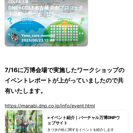
CDLE名古屋
DNP×CDLE名古屋 共創プロジェク
ト活動レポート「ひら...
Yano_core.member
2025/06/23 12:48
7/16に
万博会場で実施したワークショップの
イベントレポートが上がっていましたので共
有いたします。
https://manabi.dnp.co.jp/info/event.html
>イベント紹介｜バーチャル万博DNPウ
ェブサイト
きづきの杜に関するイベントを紹介します