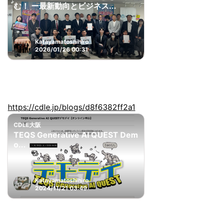
む！ ー最新動向とビジネス...
Katayamatoshihiro
2026/01/26 00:31
https://cdle.jp/blogs/d8f6382ff2a1
CDLE大阪
TEQS Generative AI QUEST Dem
o...
Katayamatoshihiro
2024/11/21 03:49