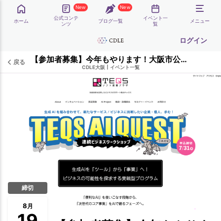
New
New
公式コンテ
イベント一
ホーム
ブログ一覧
メニュー
ンツ
覧
ログイン
【参加者募集】今年もやります！大阪市公認「TEQS Generative AI QUEST」CDLE大阪・福岡協力 今年は２段階開催！
戻る
CDLE大阪
|
イベント一覧
締切
8
月
19