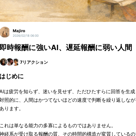
Majiro
2026/02/18 06:00
即時報酬に強いAI、遅延報酬に弱い人間
7
リアクション
はじめに
AIは疲労を知らず、迷いを見せず、ただひたすらに回答を生成
対照的に、人間はかつてないほどの速度で判断を繰り返しなが
あります。
これは単なる能力の多寡によるものではありません。
神経系が受け取る報酬の質、その時間的構造が変質しているの