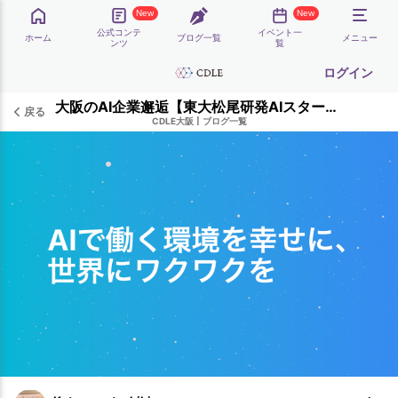
New
New
公式コンテ
イベント一
ホーム
ブログ一覧
メニュー
ンツ
覧
ログイン
大阪のAI企業邂逅【東大松尾研発AIスタートアップ 株式会社エムニ】〜「AIで働く環境を幸せに、世界にワクワクを」
戻る
CDLE大阪
|
ブログ一覧