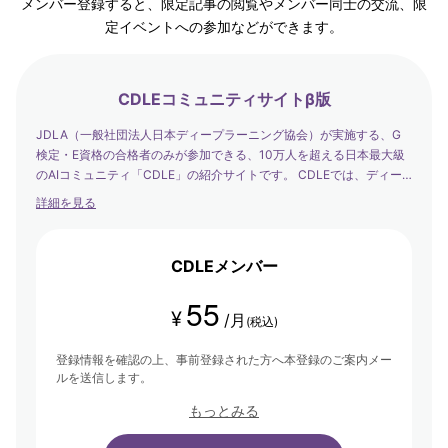
メンバー登録すると、限定記事の閲覧やメンバー同士の交流、限
定イベントへの参加などができます。
CDLEコミュニティサイトβ版
JDLA（一般社団法人日本ディープラーニング協会）が実施する、G
検定・E資格の合格者のみが参加できる、10万人を超える日本最大級
のAIコミュニティ「CDLE」の紹介サイトです。 CDLEでは、ディー
プラーニングの社会実装の日本代表として、社会を発展させるエバン
詳細を見る
ジェリストたちが集まり、学び合い・アウトプットする場を提供して
います。
CDLEメンバー
55
¥
/月
(税込)
登録情報を確認の上、事前登録された方へ本登録のご案内メー
ルを送信します。
もっとみる