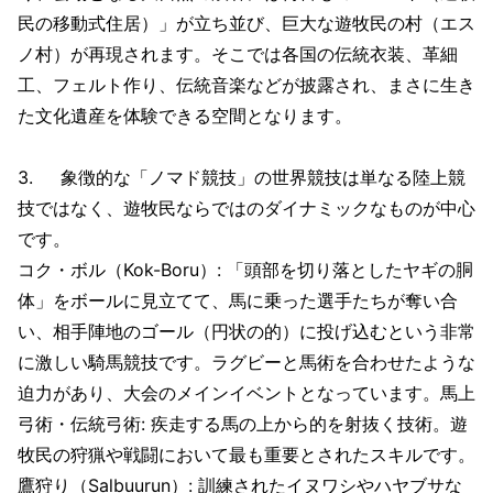
民の移動式住居）」が立ち並び、巨大な遊牧民の村（エス
ノ村）が再現されます。そこでは各国の伝統衣装、革細
工、フェルト作り、伝統音楽などが披露され、まさに生き
た文化遺産を体験できる空間となります。
3. 象徴的な「ノマド競技」の世界競技は単なる陸上競
技ではなく、遊牧民ならではのダイナミックなものが中心
です。
コク・ボル（Kok-Boru）: 「頭部を切り落としたヤギの胴
体」をボールに見立てて、馬に乗った選手たちが奪い合
い、相手陣地のゴール（円状の的）に投げ込むという非常
に激しい騎馬競技です。ラグビーと馬術を合わせたような
迫力があり、大会のメインイベントとなっています。馬上
弓術・伝統弓術: 疾走する馬の上から的を射抜く技術。遊
牧民の狩猟や戦闘において最も重要とされたスキルです。
鷹狩り（Salbuurun）: 訓練されたイヌワシやハヤブサな