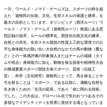
一方、ワールド・ノマド・ゲームズは、スポーツの枠を超
えた「遊牧民の伝統、文化、生存スキルの保護と継承」を
最大の目的としています。オリンピック（西洋ルーツ）ワ
ールド・ノマド・ゲームズ（遊牧民ルーツ）根底にある思
想記録の追求、ルールの標準化、競技化伝統文化の継承、
自然との共生、生存スキル競技の性質人工的な環境での公
平な身体能力の競い合い大自然のなかでの馬や動物（鷹な
ど）との一体感評価の対象個人またはチームの成績（タイ
ムや得点）身体能力に加え、動物を操る技術や精神性大会
の構成要素スポーツ競技主体スポーツ、芸術（伝統工
芸）、科学（文化研究）遊牧民にとって、馬を操ることや
弓を射ることは「スポーツ」である以前に、過酷な自然を
生き抜くための「生活の延長」であり「命に関わる技術」
でした。この大会は、グローバル化で失われつつあるその
多様なアイデンティティを世界に発信する場となっていま