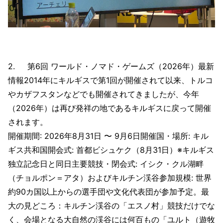
2. 第6回 ワールド・ノマド・ゲームズ（2026年）最新
情報2014年にキルギスで第1回が開催されて以来、トルコ
やカザフスタンなどでも開催されてきましたが、今年
（2026年）は再び発祥の地であるキルギスに戻って開催
されます。
開催期間: 2026年8月31日 〜 9月6日開催国・場所: キル
ギス共和国開会式: 首都ビシュケク（8月31日）※キルギス
独立記念日と同日主要競技・閉会式: イシク・クル湖畔
（チョルポン＝アタ）およびキルチン渓谷参加規模: 世界
約90カ国以上からの選手団や文化代表団が参加予定。最
大の見どころ：キルチン渓谷の「エスノ村」競技だけでな
く、会場となる大自然の渓谷には何百もの「ユルト（遊牧