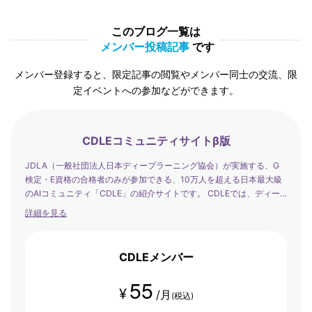
このブログ一覧は
メンバー投稿記事
です
メンバー登録すると、限定記事の閲覧やメンバー同士の交流、限
定イベントへの参加などができます。
CDLEコミュニティサイトβ版
JDLA（一般社団法人日本ディープラーニング協会）が実施する、G
検定・E資格の合格者のみが参加できる、10万人を超える日本最大級
のAIコミュニティ「CDLE」の紹介サイトです。 CDLEでは、ディー
プラーニングの社会実装の日本代表として、社会を発展させるエバン
詳細を見る
ジェリストたちが集まり、学び合い・アウトプットする場を提供して
います。
CDLEメンバー
55
¥
/月
(税込)