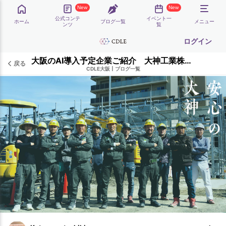
New
New
公式コンテ
イベント一
ホーム
ブログ一覧
メニュー
ンツ
覧
ログイン
大阪のAI導入予定企業ご紹介 大神工業株式会社様
戻る
CDLE大阪
|
ブログ一覧