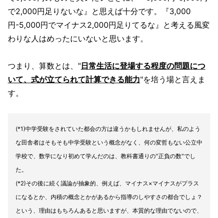
で2,000円足りないな』と思えば十分です。『3,000
円-5,000円でマイナス2,000円足りてるな』と考える風変
わりな人はめったにいないと思います。
つまり、算数とは、"
日常生活に登場する程度の問題につ
いて、式が立てられて計算できる能力
"を培う場と言えま
す。
(*1)中学受験をされていた都会の方は違うかもしれませんが、私のよう
な田舎者はそもそも中学受験という概念がなく、何の変哲もない公立中
学校で、数学になり初めて学んだのは、教科書通りの"正負の数"でし
た。
(*2)その後に続く議論が抽象的、例えば、マイナス×マイナスがプラス
になるとか、内積の概念とかがあるから指導のしやすさの都合でしょ？
という、理由はもちろんあると思いますが、本質的な理由でないので、