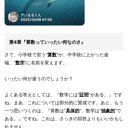
アシまるくん
2025/10/09 07:00
第4章『算数っていったい何なのさ』
さて、小学校で習う"
算数
"が、中学校に上がった途
端、”
数学
”に名前を変えます。
いったい何が違うのでしょうか？
よくある答えとしては、『数学には"
証明
"がある。』です
ね。まあ、これについては部分的に賛成です。あと、もう
一つ思いつくのは、『算数は"
具体的
"、数学は"
抽象的
"で
ある。』ですね。これは、さっきの回答よりもいいかもし
れません。