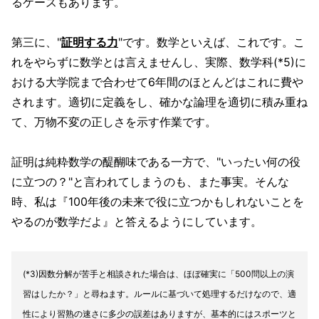
るケースもあります。
第三に、"
証明する力
"です。数学といえば、これです。こ
れをやらずに数学とは言えませんし、実際、数学科(*5)に
おける大学院まで合わせて6年間のほとんどはこれに費や
されます。適切に定義をし、確かな論理を適切に積み重ね
て、万物不変の正しさを示す作業です。
証明は純粋数学の醍醐味である一方で、"いったい何の役
に立つの？"と言われてしまうのも、また事実。そんな
時、私は『100年後の未来で役に立つかもしれないことを
やるのが数学だよ』と答えるようにしています。
(*3)因数分解が苦手と相談された場合は、ほぼ確実に「500問以上の演
習はしたか？」と尋ねます。ルールに基づいて処理するだけなので、適
性により習熟の速さに多少の誤差はありますが、基本的にはスポーツと