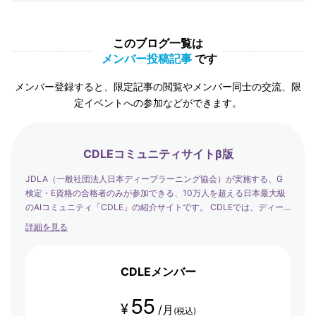
このブログ一覧は
メンバー投稿記事
です
メンバー登録すると、限定記事の閲覧やメンバー同士の交流、限
定イベントへの参加などができます。
CDLEコミュニティサイトβ版
JDLA（一般社団法人日本ディープラーニング協会）が実施する、G
検定・E資格の合格者のみが参加できる、10万人を超える日本最大級
のAIコミュニティ「CDLE」の紹介サイトです。 CDLEでは、ディー
プラーニングの社会実装の日本代表として、社会を発展させるエバン
詳細を見る
ジェリストたちが集まり、学び合い・アウトプットする場を提供して
います。
CDLEメンバー
55
¥
/月
(税込)