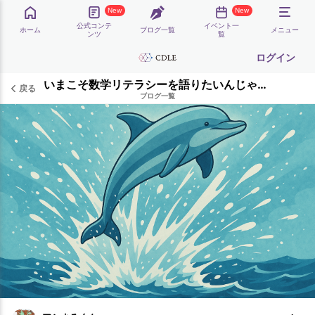
New
New
公式コンテ
イベント一
ホーム
ブログ一覧
メニュー
ンツ
覧
ログイン
いまこそ数学リテラシーを語りたいんじゃ！（後編）
戻る
ブログ一覧