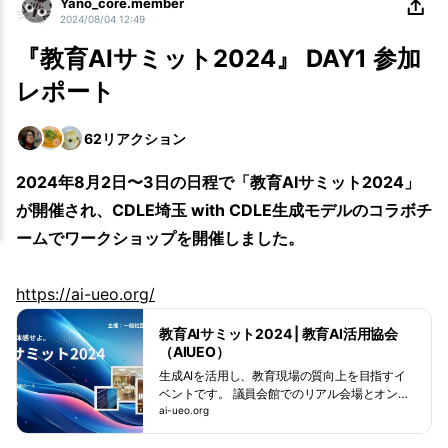
Yano_core.member
2024/08/04 12:49
『教育AIサミット2024』 DAY1 参加
レポート
62
リアクション
2024年8月2日〜3日の日程で「教育AIサミット2024」
が開催され、CDLE埼玉 with CDLE生成モデルのコラボチ
ームでワークショップを開催しました。
https://ai-ueo.org/
教育AIサミット2024 | 教育AI活用協会
（AIUEO）
生成AIを活用し、教育現場の質向上を目指すイ
ベントです。 議員会館でのリアル会場とオンラ
イン配信で、有識者の講演、アイデアコンテス
ai-ueo.org
ト、ワークショップなど多彩なプログラムを提
供。 最新の教育AI活用事例や技術を体験し、未