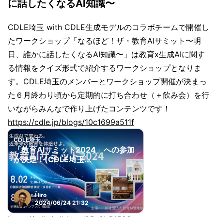
に話したくなるAI知識〜
CDLE埼玉 with CDLE生成モデルのコラボチームで開催し
たワークショップ「なるほど！ザ・教育AIサミット〜明
日、誰かに話したくなるAI知識〜」は教育x生成AIに関す
る情報をクイズ形式で紹介するワークショップとなりま
す。CDLE埼玉のメンバーとワークショップ開催が決まっ
た６月終わり頃から定期的に打ち合わせ（＋飲み会）を行
いながらみんなで作り上げたコンテンツです！
https://cdle.jp/blogs/10c1699a511f
CDLE埼玉
「教育AIサミット2024」への参加
が決定！(CDLE埼玉...
Hiro
2024/06/24 21:32