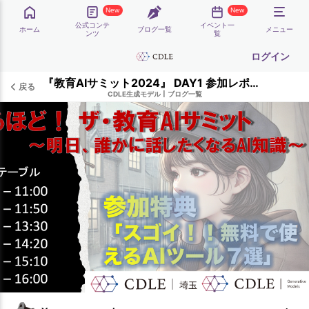
New
New
公式コンテ
イベント一
ホーム
ブログ一覧
メニュー
ンツ
覧
ログイン
『教育AIサミット2024』 DAY1 参加レポート
戻る
CDLE生成モデル
|
ブログ一覧