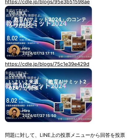
https://cdle.jp/blogs/95e3b51598ae
CDLE埼玉
「教育AIサミット2024」のコンテ
ンツが決定！
Hiro
2024/07/13 17:11
https://cdle.jp/blogs/75c1e39e429d
CDLE埼玉
いよいよ来週、「教育AIサミット2
024」が開催！
Hiro
2024/07/27 15:50
問題に対して、LINE上の投票メニューから回答を投票