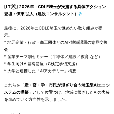
[LT⑤] 2026年：CDLE埼玉が実施する具体アクション
登壇：伊東 弘人（建設コンサルタント）
@--
最後に、2026年にCDLE埼玉で進めたい取り組みが提
示。
* 地元企業・行政・商工団体とのAI×地域課題の意見交換
会
* 産業テーマ別セミナー（半導体／建設／教育 など）
* 学生向けAI基礎講座（G検定学習支援）
* 大学と連携した「AIアカデミー」構想
これらを
「産・官・学・市民が混ざり合う埼玉型AIエコシ
ステムの構築」
として位置づけ、地域に根ざしたAIの実装
を進めていく方向性を示しました。