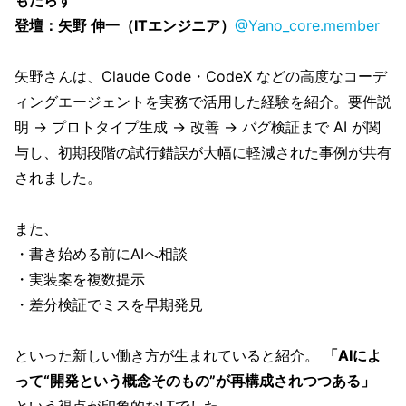
もたらす
登壇：矢野 伸一（ITエンジニア）
@Yano_core.member
矢野さんは、Claude Code・CodeX などの高度なコーデ
ィングエージェントを実務で活用した経験を紹介。要件説
明 → プロトタイプ生成 → 改善 → バグ検証まで AI が関
与し、初期段階の試行錯誤が大幅に軽減された事例が共有
されました。
また、
・書き始める前にAIへ相談
・実装案を複数提示
・差分検証でミスを早期発見
といった新しい働き方が生まれていると紹介。
「AIによ
って“開発という概念そのもの”が再構成されつつある」