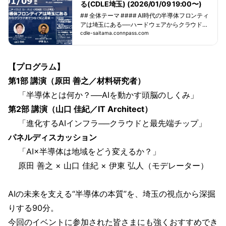
る(CDLE埼玉) (2026/01/09 19:00〜)
## 全体テーマ #### AI時代の半導体フロンティ
アは埼玉にある──ハードウェアからクラウドま
でつなぐ知と産業 ## 開催趣旨 生成AIや大規模
cdle-saitama.connpass.com
言語モデル（LLM）の進化を陰で支えているの
が、高度化する半導体技術です。その計算能力
の飛躍は、AIの可能性を押し広げると同時に、
【プログラム】
産業構造・研究開発・地域経済にも大きな影響
を与え始めています。 全国的に注目される熊本
第1部 講演（原田 善之／材料研究者）
や千歳の動きに対し、埼玉にも“次の波”が静か
「半導体とは何か？──AIを動かす頭脳のしくみ」
に迫っています。世界最高水準の露光技術を扱
う鳩山の研究施設や、次世代半導体・量子・ナ
第2部 講演（山口 佳紀／IT Architect）
ノテクを担う和光の拠点群、さらには先進的な
「進化するAIインフラ──クラウドと最先端チップ」
技術に挑む中堅・中小の半導体関連企業の存在
が、産業創...
パネルディスカッション
「AI×半導体は地域をどう変えるか？」
原田 善之 × 山口 佳紀 × 伊東 弘人（モデレーター）
AIの未来を支える“半導体の本質”を、埼玉の視点から深掘
りする90分。
今回のイベントに参加された皆さまにも強くおすすめでき