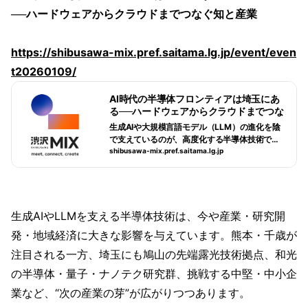
──ハードウェアからクラウドまでつなぐ知と産業
https://shibusawa-mix.pref.saitama.lg.jp/event/even
t20260109/
AI時代の半導体フロンティアは埼玉にあ
る──ハードウェアからクラウドまでつな
ぐ知と産業 | 渋沢MIX
生成AIや大規模言語モデル（LLM）の進化を陰
で支えているのが、高度化する半導体技術で
す。その計算能力の飛躍は、AIの可能性を押し
shibusawa-mix.pref.saitama.lg.jp
広げると同時に、産業構造・研究開発・地域経
済にも大きな影響を与え始めています。全国的
に注目される熊本や千歳の動きに対し、埼玉に
も“次の波”が静かに迫っています。世界最高水
準の露光技術を扱う鳩山の研究施設や、次世代
生成AIやLLMを支える半導体技術は、今や産業・研究開
半導体・量子・ナノテクを担う和光の拠点群、
発・地域経済に大きな影響を与えています。熊本・千歳が
さらには先進的な技術に挑む中堅・中小の半導
体関連企業の存在が、産業創出とオープンイノ
注目される一方、埼玉にも鳩山の先端露光技術拠点、和光
ベーションの基盤となりつつあります。日本資
の半導体・量子・ナノテク研究群、挑戦する中堅・中小企
本主義の礎を築いた渋沢栄一の精神に重ねるよ
うに、いま埼玉は「AI×半導体」という中核技術
業など、“次の産業の芽”が広がりつつあります。
を通じて、新たな産業の土壌を耕すフェーズに