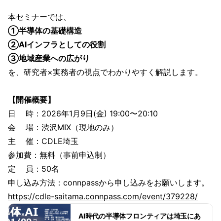
入っています。本セミナーでは、半導体の構造
的理解から、クラウド実装・社会応用への展開
本セミナーでは、
までを、技術者×実務者のダブル講演と対話セッ
①半導体の基礎構造
ションを通じて掘り下げていきます。ぜひ産官
学の垣根を越えた出会いと共創の場としてご活
②AIインフラとしての役割
用ください。
③地域産業への広がり
を、研究者×実務者の視点でわかりやすく解説します。
【開催概要】
日 時：2026年1月9日(金) 19:00〜20:10
会 場：渋沢MIX（現地のみ）
主 催：CDLE埼玉
参加費：無料（事前申込制）
定 員：50名
申し込み方法：connpassから申し込みをお願いします。
https://cdle-saitama.connpass.com/event/379228/
AI時代の半導体フロンティアは埼玉にあ