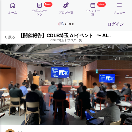
New
New
公式コンテ
イベント一
ホーム
ブログ一覧
メニュー
ンツ
覧
ログイン
【開催報告】CDLE埼玉 AIイベント 〜 AIコミュニティがつなぐ、新しい挑戦のかたち 〜 2025年12月18日／渋沢MIX
戻る
CDLE埼玉
|
ブログ一覧