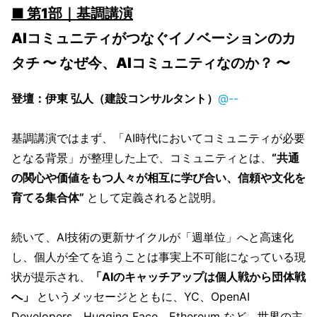
■ 第1部｜基調講演
AIコミュニティがつなぐイノベーションのカ
タチ 〜 なぜ今、AIコミュニティなのか？ 〜
登壇：伊東 弘人（建設コンサルタント）
@--
基調講演ではまず、「AI時代においてコミュニティが必要
となる背景」が整理した上で、コミュニティとは、
“共通
の関心や価値をもつ人々が相互に学び合い、信頼や文化を
育てる集合体”
として定義されると説明。
続いて、AI技術の更新サイクルが「週単位」へと高速化
し、個人が全てを追うことは事実上不可能になっている現
状が提示され、
「AIのキャッチアップは個人戦から団体戦
へ」
というメッセージとともに、YC、OpenAI
Developers、Hugging Face、Ethereum など、世界の主