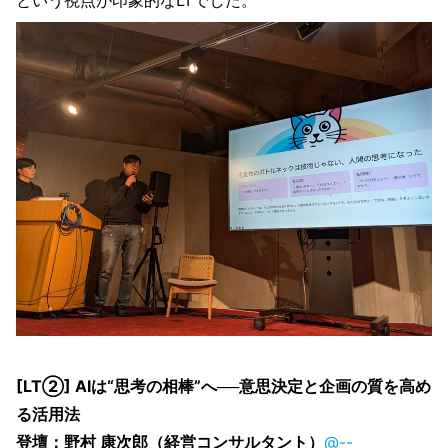
という視点が印象的なLTでした。
[LT②] AIは“思考の相棒”へ──意思決定と企画の質を高め
る活用法
登壇：野村 康次郎（経営コンサルタント）
@--