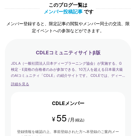
このブログ一覧は
メンバー投稿記事
です
メンバー登録すると、限定記事の閲覧やメンバー同士の交流、限
定イベントへの参加などができます。
CDLEコミュニティサイトβ版
JDLA（一般社団法人日本ディープラーニング協会）が実施する、G
検定・E資格の合格者のみが参加できる、10万人を超える日本最大級
のAIコミュニティ「CDLE」の紹介サイトです。 CDLEでは、ディー
プラーニングの社会実装の日本代表として、社会を発展させるエバン
詳細を見る
ジェリストたちが集まり、学び合い・アウトプットする場を提供して
います。
CDLEメンバー
55
¥
/月
(税込)
登録情報を確認の上、事前登録された方へ本登録のご案内メー