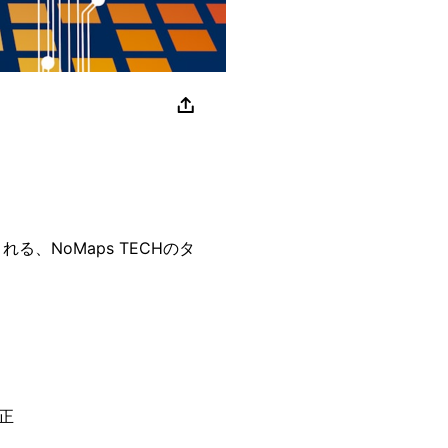
催される、NoMaps TECHのタ
）
正