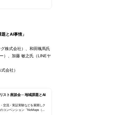
課題とAI事情」
ング株式会社）、和田颯馬氏
ー）、加藤 敏之氏（LINEヤ
株式会社）
ェリスト座談会 ─ 地域課題とAI
ト・交流・実証実験などを展開しク
コンベンション「NoMaps（ノ