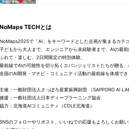
NoMaps TECHとは
NoMaps2025で「AI」をキーワードとした企画が集まるカテ
子どもから大人まで、エンジニアから未経験者まで、AIの最
ふれて・楽しむ、2日間限定の特別体験。
最前線でAIの可能性を切り拓くエバンジェリストたちが贈る
全国のAI開発・マナビ・コミュニティ活動の最前線を体感で
主催：一般財団法人さっぽろ産業振興財団 （SAPPORO AI LA
後援：一般社団法人日本ディープラーニング協会
協力：北海道AIコミュニティ（CDLE北海道）
SNSのフォローやリポスト、いいねでの応援もよろしくお願