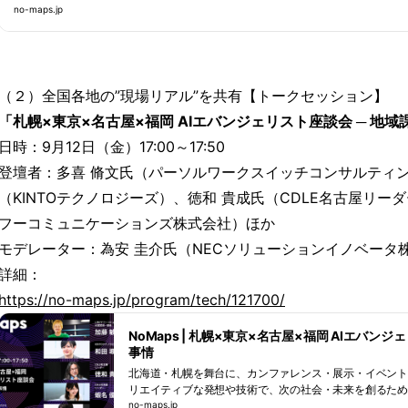
no-maps.jp
（２）全国各地の”現場リアル”を共有【トークセッション】
「札幌×東京×名古屋×福岡 AIエバンジェリスト座談会 ─ 地域
日時：9月12日（金）17:00～17:50
登壇者：多喜 脩文氏（パーソルワークスイッチコンサルティ
（KINTOテクノロジーズ）、徳和 貴成氏（CDLE名古屋リーダ
フーコミュニケーションズ株式会社）ほか
モデレーター：為安 圭介氏（NECソリューションイノベータ
詳細：
https://no-maps.jp/program/tech/121700/
NoMaps | 札幌×東京×名古屋×福岡 AIエバンジ
事情
北海道・札幌を舞台に、カンファレンス・展示・イベン
リエイティブな発想や技術で、次の社会・未来を創るための
ーマップス）」の総合情報発信サイトです。
no-maps.jp