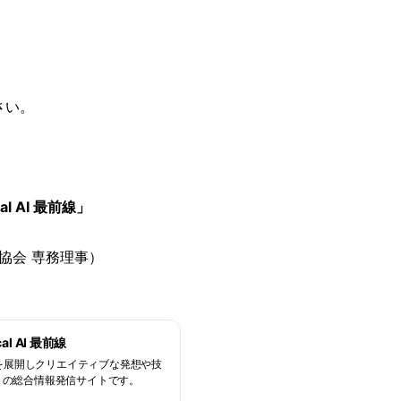
さい。
al AI 最前線」
協会 専務理事）
al AI 最前線
を展開しクリエイティブな発想や技
」の総合情報発信サイトです。