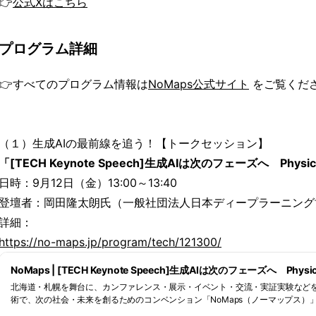
👉
公式Xはこちら
プログラム詳細
👉すべてのプログラム情報は
NoMaps公式サイト
をご覧くだ
（１）生成AIの最前線を追う！【トークセッション】
「[TECH Keynote Speech]生成AIは次のフェーズへ Physic
日時：9月12日（金）13:00～13:40
登壇者：岡田隆太朗氏（一般社団法人日本ディープラーニング
詳細：
https://no-maps.jp/program/tech/121300/
NoMaps | [TECH Keynote Speech]生成AIは次のフェーズへ Physic
北海道・札幌を舞台に、カンファレンス・展示・イベント・交流・実証実験など
術で、次の社会・未来を創るためのコンベンション「NoMaps（ノーマップス）