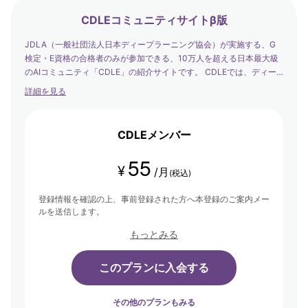
CDLEコミュニティサイトβ版
JDLA（一般社団法人日本ディープラーニング協会）が実施する、G
検定・E資格の合格者のみが参加できる、10万人を超える日本最大級
のAIコミュニティ「CDLE」の紹介サイトです。 CDLEでは、ディー
プラーニングの社会実装の日本代表として、社会を発展させるエバン
詳細を見る
ジェリストたちが集まり、学び合い・アウトプットする場を提供して
います。
CDLEメンバー
55
¥
/月
(税込)
登録情報を確認の上、事前登録された方へ本登録のご案内メー
ルを送信します。
もっとみる
このプランに入会する
その他のプランもみる