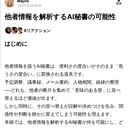
Majiro
2025/12/24 06:00
他者情報を解析するAI秘書の可能性
6
リアクション
はじめに
他者情報を扱うAI秘書は、便利さの度合いがそのまま「危
うさの度合い」に変換される道具です。
予定調整、議事録、メール要約、人物相関、経緯の整理
──どれも、他者の断片を集めて「意味のある形」に並べ
替えるほど価値が出ます。
しかし同時に、その並べ替えが誤解や決めつけを生み、関
係性や判断を静かに変えてしまう可能性も増えます。
本稿では、他者情報を解析するAI秘書が何を可能にし、ど