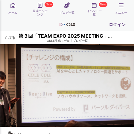
New
New
公式コンテ
イベント一
ホーム
ブログ一覧
メニュー
ンツ
覧
ログイン
第３回「TEAM EXPO 2025 MEETING」に出展・プレゼン発表しました！（２日目）
戻る
CDLE生成モデル
|
ブログ一覧