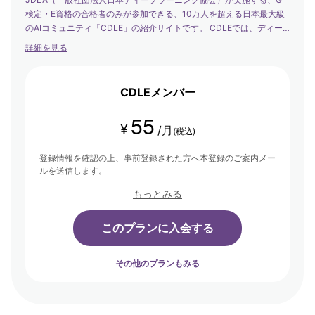
検定・E資格の合格者のみが参加できる、10万人を超える日本最大級
のAIコミュニティ「CDLE」の紹介サイトです。 CDLEでは、ディー
プラーニングの社会実装の日本代表として、社会を発展させるエバン
詳細を見る
ジェリストたちが集まり、学び合い・アウトプットする場を提供して
います。
CDLEメンバー
55
¥
/月
(税込)
登録情報を確認の上、事前登録された方へ本登録のご案内メー
ルを送信します。
もっとみる
このプランに入会する
その他のプランもみる