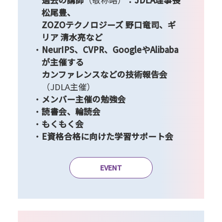
過去の講師
（敬称略）
：JDLA理事長
松尾豊、
ZOZOテクノロジーズ 野口竜司、ギ
リア 清水亮など
NeurIPS、CVPR、GoogleやAlibaba
が主催する
カンファレンスなどの技術報告会
（JDLA主催）
メンバー主催の勉強会
読書会、輪読会
もくもく会
E資格合格に向けた学習サポート会
EVENT