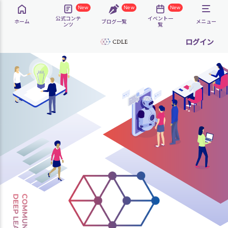
New
New
New
公式コンテ
イベント一
ホーム
ブログ一覧
メニュー
ンツ
覧
ログイン