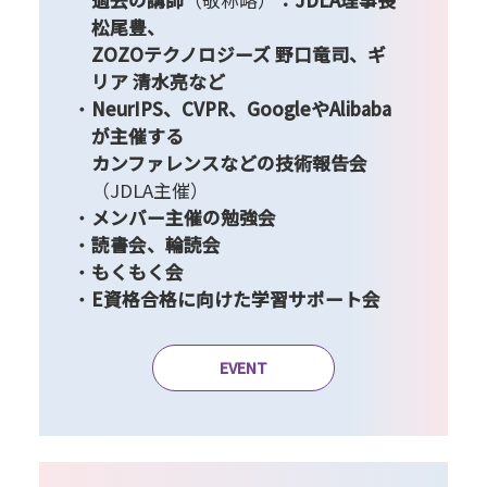
過去の講師
（敬称略）
：JDLA理事長
松尾豊、
ZOZOテクノロジーズ 野口竜司、ギ
リア 清水亮など
NeurIPS、CVPR、GoogleやAlibaba
が主催する
カンファレンスなどの技術報告会
（JDLA主催）
メンバー主催の勉強会
読書会、輪読会
もくもく会
E資格合格に向けた学習サポート会
EVENT