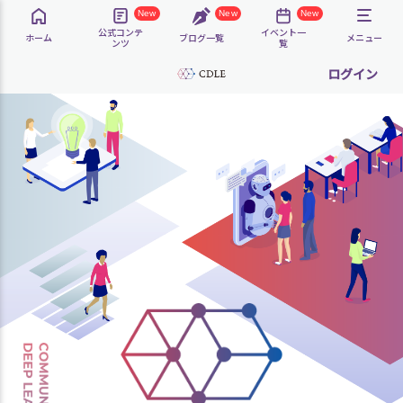
New
New
New
公式コンテ
イベント一
ホーム
ブログ一覧
メニュー
ンツ
覧
ログイン