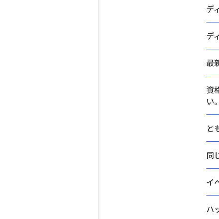
デ
デ
最
資
い
と
同
イ
ハ