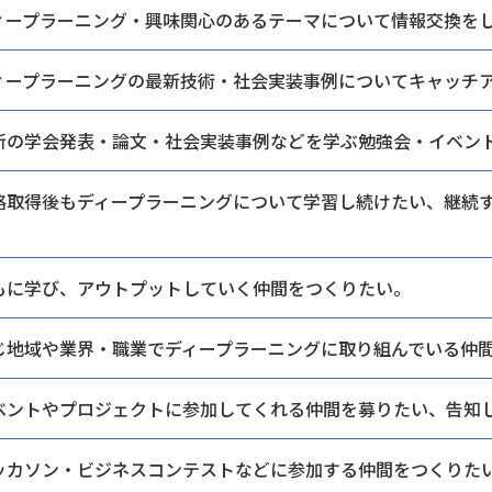
ィープラーニング・興味関心のあるテーマに
ついて情報交換を
ィープラーニングの最新技術・
社会実装事例についてキャッチ
新の学会発表・論文・社会実装
事例などを学ぶ勉強会・
イベン
格取得後もディープラーニングについて学習し続けたい、
継続
。
もに学び、
アウトプットしていく仲間をつくりたい。
じ地域や業界・職業で
ディープラーニングに取り組んでいる仲
ベントやプロジェクトに
参加してくれる仲間を募りたい、告知
ッカソン・ビジネスコンテストなどに
参加する仲間をつくりた