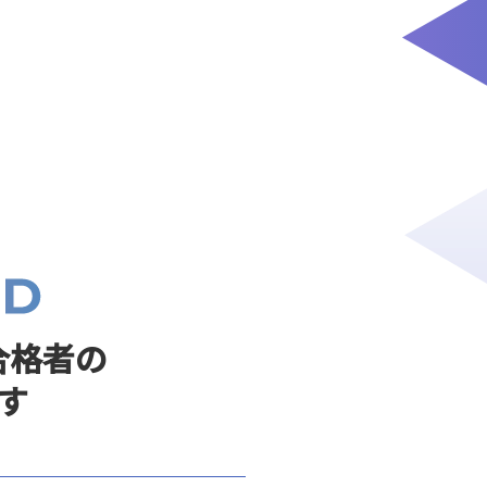
合格者の
す