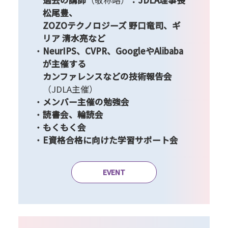
過去の講師
（敬称略）
：JDLA理事長
松尾豊、
ZOZOテクノロジーズ 野口竜司、ギ
リア 清水亮など
NeurIPS、CVPR、GoogleやAlibaba
が主催する
カンファレンスなどの技術報告会
（JDLA主催）
メンバー主催の勉強会
読書会、輪読会
もくもく会
E資格合格に向けた学習サポート会
EVENT