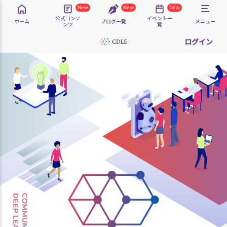
New
New
New
公式コンテ
イベント一
ホーム
ブログ一覧
メニュー
ンツ
覧
ログイン