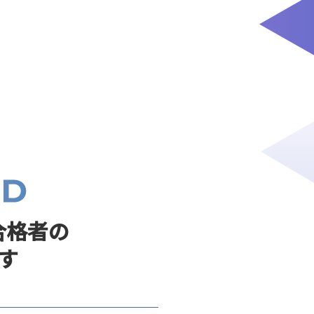
合格者の
す