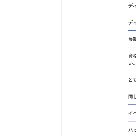
デ
デ
最
資
い
と
同
イ
ハ