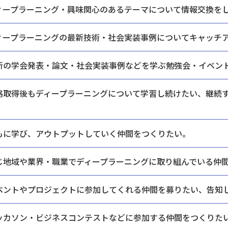
ィープラーニング・興味関心のあるテーマに
ついて情報交換を
ィープラーニングの最新技術・
社会実装事例についてキャッチ
新の学会発表・論文・社会実装
事例などを学ぶ勉強会・
イベン
格取得後もディープラーニングについて学習し続けたい、
継続
。
もに学び、
アウトプットしていく仲間をつくりたい。
じ地域や業界・職業で
ディープラーニングに取り組んでいる仲
ベントやプロジェクトに
参加してくれる仲間を募りたい、告知
ッカソン・ビジネスコンテストなどに
参加する仲間をつくりた