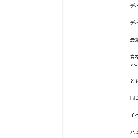
デ
デ
最
資
い
と
同
イ
ハ