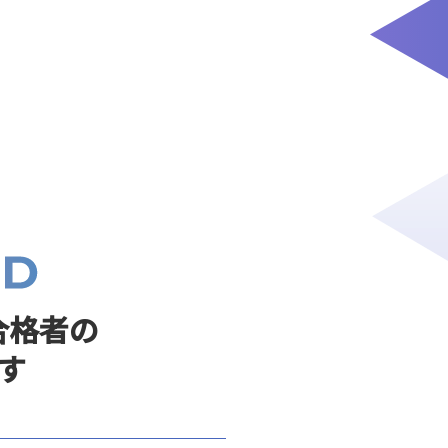
合格者の
す