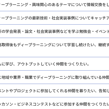
ィープラーニング・興味関心のあるテーマに
ついて情報交換を
ィープラーニングの最新技術・
社会実装事例についてキャッチ
新の学会発表・論文・社会実装
事例などを学ぶ勉強会・
イベン
格取得後もディープラーニングについて学習し続けたい、
継続
。
もに学び、
アウトプットしていく仲間をつくりたい。
じ地域や業界・職業で
ディープラーニングに取り組んでいる仲
ベントやプロジェクトに
参加してくれる仲間を募りたい、告知
ッカソン・ビジネスコンテストなどに
参加する仲間をつくりた