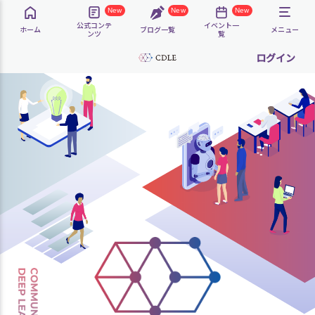
New
New
New
公式コンテ
イベント一
ホーム
ブログ一覧
メニュー
ンツ
覧
ログイン