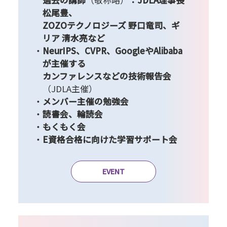
過去の講師
（敬称略）
：JDLA理事長
松尾豊、
ZOZOテクノロジーズ 野口竜司、ギ
リア 清水亮など
NeurIPS、CVPR、GoogleやAlibaba
が主催する
カンファレンスなどの技術報告会
（JDLA主催）
メンバー主催の勉強会
読書会、輪読会
もくもく会
E資格合格に向けた学習サポート会
EVENT