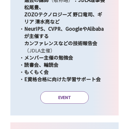
過去の講師
（敬称略）
：JDLA理事長
松尾豊、
ZOZOテクノロジーズ 野口竜司、ギ
リア 清水亮など
NeurIPS、CVPR、GoogleやAlibaba
が主催する
カンファレンスなどの技術報告会
（JDLA主催）
メンバー主催の勉強会
読書会、輪読会
もくもく会
E資格合格に向けた学習サポート会
EVENT