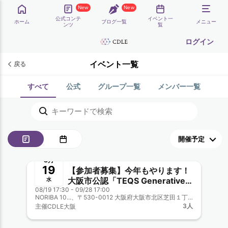
New
New
公式コンテ
イベント一
ホーム
ブログ一覧
メニュー
ンツ
覧
ログイン
イベント一覧
戻る
すべて
公式
グループ一覧
メンバー一覧
締切
8月
19
【参加者募集】今年もやります！
大阪市公認「TEQS Generative
水
08/19 17:30 - 09/28 17:00
AI QUEST」CDLE大阪・福岡協
NORIBA 10...、〒530-0012 大阪府大阪市北区芝田１丁目１−３
力 今年は２段階開催！
3人
主催
CDLE大阪