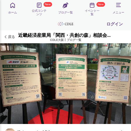
New
New
公式コンテ
イベント一
ホーム
ブログ一覧
メニュー
ンツ
覧
ログイン
近畿経済産業局「関西・共創の森」相談会にて
戻る
CDLE大阪
|
ブログ一覧