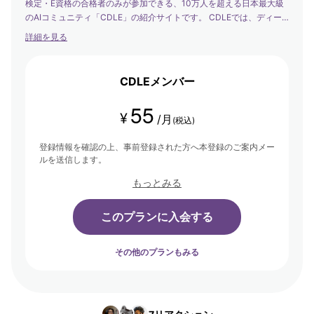
検定・E資格の合格者のみが参加できる、10万人を超える日本最大級
のAIコミュニティ「CDLE」の紹介サイトです。 CDLEでは、ディー
プラーニングの社会実装の日本代表として、社会を発展させるエバン
詳細を見る
ジェリストたちが集まり、学び合い・アウトプットする場を提供して
います。
CDLEメンバー
55
¥
/月
(税込)
登録情報を確認の上、事前登録された方へ本登録のご案内メー
ルを送信します。
もっとみる
このプランに入会する
その他のプランもみる