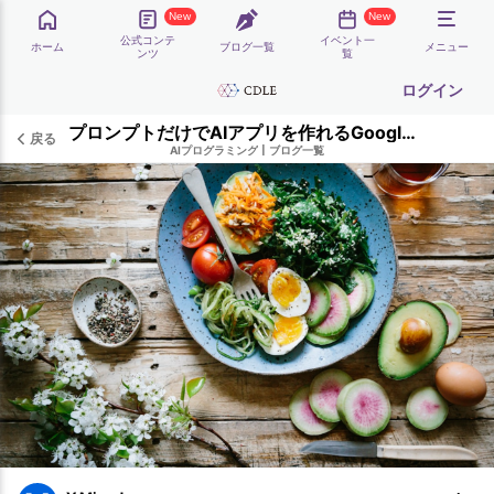
New
New
公式コンテ
イベント一
ホーム
ブログ一覧
メニュー
ンツ
覧
ログイン
プロンプトだけでAIアプリを作れるGoogle Opalを試してみた
戻る
AIプログラミング
|
ブログ一覧