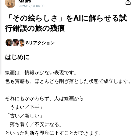
Majiro
2025/12/31 06:00
「その絵らしさ」をAIに解らせる試
行錯誤の旅の残痕
8
リアクション
はじめに
線画は、情報が少ない表現です。
色も質感も、ほとんどを削ぎ落とした状態で成立します。
それにもかかわらず、人は線画から
「うまい／下手」
「古い／新しい」
「落ち着く／不安になる」
といった判断を即座に下すことができます。