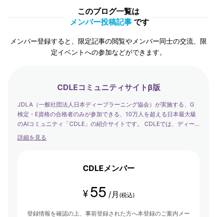
このブログ一覧は
メンバー投稿記事
です
メンバー登録すると、限定記事の閲覧やメンバー同士の交流、限
定イベントへの参加などができます。
CDLEコミュニティサイトβ版
JDLA（一般社団法人日本ディープラーニング協会）が実施する、G
検定・E資格の合格者のみが参加できる、10万人を超える日本最大級
のAIコミュニティ「CDLE」の紹介サイトです。 CDLEでは、ディー
プラーニングの社会実装の日本代表として、社会を発展させるエバン
詳細を見る
ジェリストたちが集まり、学び合い・アウトプットする場を提供して
います。
CDLEメンバー
55
¥
/月
(税込)
登録情報を確認の上、事前登録された方へ本登録のご案内メー