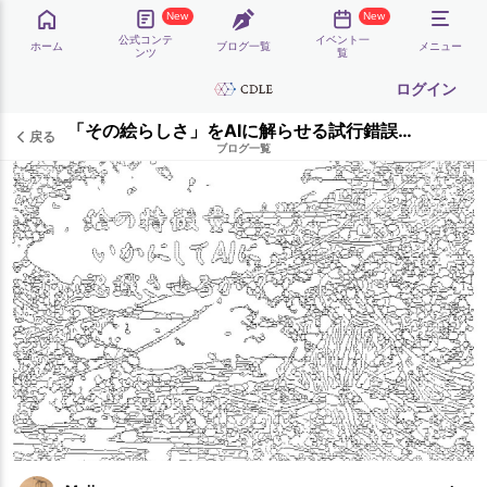
New
New
公式コンテ
イベント一
ホーム
ブログ一覧
メニュー
ンツ
覧
ログイン
「その絵らしさ」をAIに解らせる試行錯誤の旅の残痕
戻る
ブログ一覧