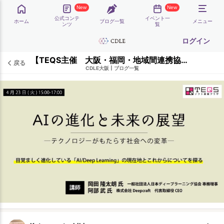
New
New
公式コンテ
イベント一
ホーム
ブログ一覧
メニュー
ンツ
覧
ログイン
【TEQS主催 大阪・福岡・地域間連携協力】AIの進化と未来の展望 ─テクノロジーがもたらす社会への変革─ 実施報告
戻る
CDLE大阪
|
ブログ一覧