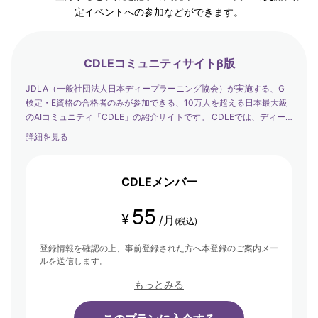
定イベントへの参加などができます。
CDLEコミュニティサイトβ版
JDLA（一般社団法人日本ディープラーニング協会）が実施する、G
検定・E資格の合格者のみが参加できる、10万人を超える日本最大級
のAIコミュニティ「CDLE」の紹介サイトです。 CDLEでは、ディー
プラーニングの社会実装の日本代表として、社会を発展させるエバン
詳細を見る
ジェリストたちが集まり、学び合い・アウトプットする場を提供して
います。
CDLEメンバー
55
¥
/月
(税込)
登録情報を確認の上、事前登録された方へ本登録のご案内メー
ルを送信します。
もっとみる