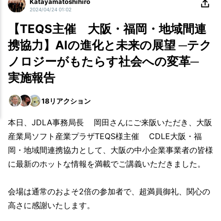
Katayamatoshihiro
2024/04/24 01:02
【TEQS主催 大阪・福岡・地域間連
携協力】AIの進化と未来の展望 ─テク
ノロジーがもたらす社会への変革─
実施報告
18
リアクション
本日、JDLA事務局長 岡田さんにご来阪いただき、大阪
産業局ソフト産業プラザTEQS様主催 CDLE大阪・福
岡・地域間連携協力として、大阪の中小企業事業者の皆様
に最新のホットな情報を満載でご講義いただきました。
会場は通常のおよそ2倍の参加者で、超満員御礼、関心の
高さに感謝いたします。