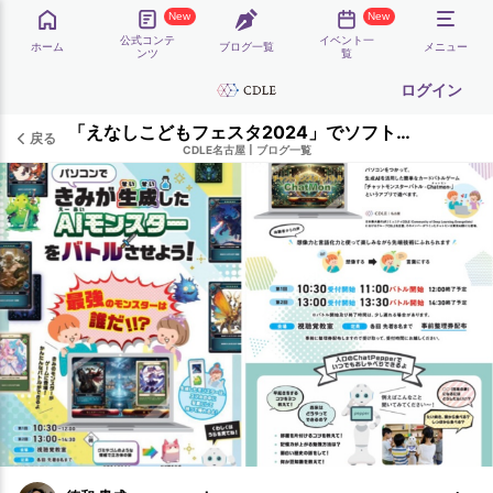
New
New
公式コンテ
イベント一
ホーム
ブログ一覧
メニュー
ンツ
覧
ログイン
「えなしこどもフェスタ2024」でソフトバンク様と「チャトモン」イベントを行いました！
戻る
CDLE名古屋
|
ブログ一覧