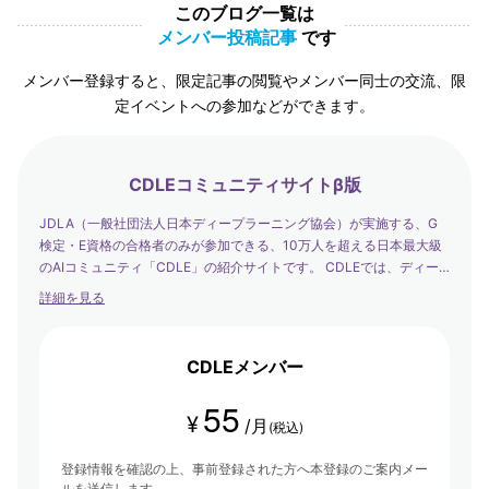
このブログ一覧は
メンバー投稿記事
です
メンバー登録すると、限定記事の閲覧やメンバー同士の交流、限
定イベントへの参加などができます。
CDLEコミュニティサイトβ版
JDLA（一般社団法人日本ディープラーニング協会）が実施する、G
検定・E資格の合格者のみが参加できる、10万人を超える日本最大級
のAIコミュニティ「CDLE」の紹介サイトです。 CDLEでは、ディー
プラーニングの社会実装の日本代表として、社会を発展させるエバン
詳細を見る
ジェリストたちが集まり、学び合い・アウトプットする場を提供して
います。
CDLEメンバー
55
¥
/月
(税込)
登録情報を確認の上、事前登録された方へ本登録のご案内メー
ルを送信します。